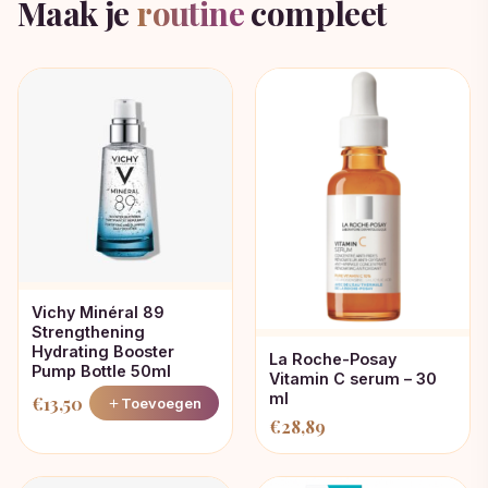
Maak je
routine
compleet
Vichy Minéral 89
Strengthening
Hydrating Booster
La Roche-Posay
Pump Bottle 50ml
Vitamin C serum – 30
ml
€
13,50
Toevoegen
€
28,89