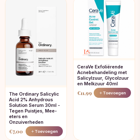
CeraVe Exfoliërende
Acnebehandeling met
Salicylzuur, Glycolzuur
en Melkzuur 40ml
€
11,99
Toevoegen
The Ordinary Salicylic
Acid 2% Anhydrous
Solution Serum 30ml -
Tegen Puistjes, Mee-
eters en
Onzuiverheden
€
7,00
Toevoegen