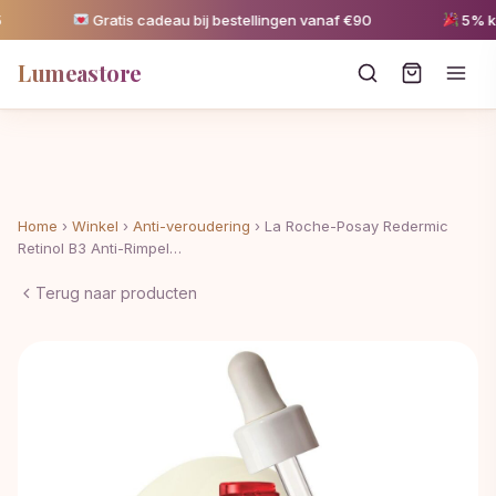
Gratis cadeau bij bestellingen vanaf €90
5% korti
Lumeastore
Home
›
Winkel
›
Anti-veroudering
›
La Roche-Posay Redermic
Retinol B3 Anti-Rimpel…
Terug naar producten