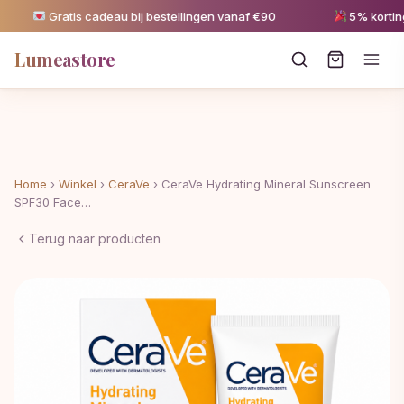
Gratis cadeau bij bestellingen vanaf €90
5% korting v
Lumeastore
Home
›
Winkel
›
CeraVe
›
CeraVe Hydrating Mineral Sunscreen
SPF30 Face…
Terug naar producten