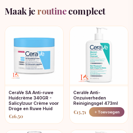
Maak je
routine
compleet
CeraVe SA Anti-ruwe
CeraVe Anti-
Huidcrème 340GR -
Onzuiverheden
Salicylzuur Crème voor
Reinigingsgel 473ml
Droge en Ruwe Huid
€
13,71
Toevoegen
€
16,50