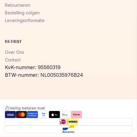
Retourneren
Bestelling volgen
Leveringsinformatie
BEDRIJF
Over Ons
Contact
KvK-nummer: 95560319
BTW-nummer: NL005035976B24
Veilig betalen met
AMERICAN
Pay
VISA
G
Klarna
Pay
Pay
EXPRESS
Pal