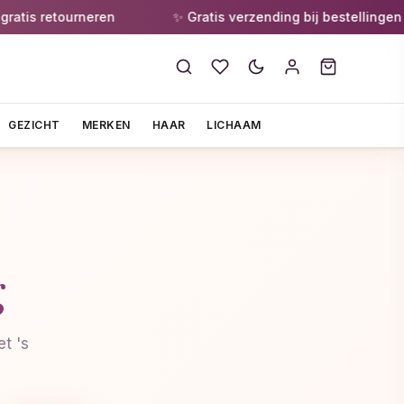
is retourneren
✨ Gratis verzending bij bestellingen va
GEZICHT
MERKEN
HAAR
LICHAAM
g
t 's