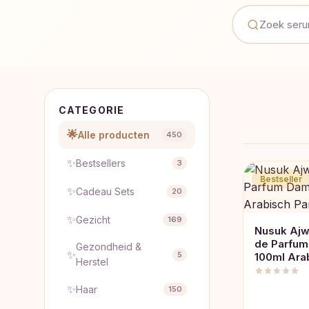
CATEGORIE
🌟
Alle producten
450
✨
Bestsellers
3
Bestseller
✨
Cadeau Sets
20
✨
Gezicht
169
Nusuk Ajw
de Parfu
Gezondheid &
✨
5
100ml Ara
Herstel
✨
Haar
150