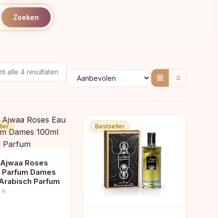
Zoeken
Gesorteerd
t alle 4 resultaten
op
populariteit
ler
Bestseller
 Ajwaa Roses
e Parfum Dames
Arabisch Parfum