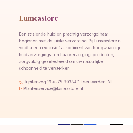
Lumeastore
Een stralende huid en prachtig verzorgd haar
beginnen met de juiste verzorging. Bij Lumeastore.nl
vindt u een exclusief assortiment van hoogwaardige
huidverzorgings- en haarverzorgingsproducten,
zorgvuldig geselecteerd om uw natuurlijke
schoonheid te versterken.
Jupiterweg 19-a-75 8938AD Leeuwarden, NL
Klantenservice@lumeastore.nl
AMERICAN
Pay
Veilig betalen met
VISA
G
Pay
Pay
EXPRESS
Pal