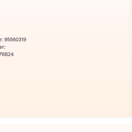
: 95560319
r:
76B24
Toegevoegd aan winkelwagen!