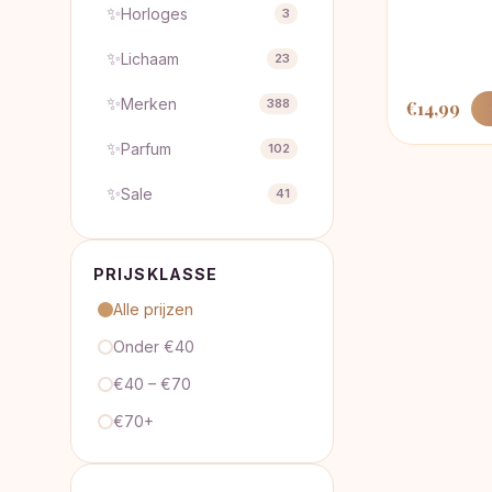
✨
Horloges
3
✨
Lichaam
23
✨
Merken
388
€
14,99
✨
Parfum
102
✨
Sale
41
PRIJSKLASSE
Alle prijzen
Onder €40
€40 – €70
€70+