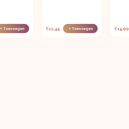
€
12,44
€
14,99
Toevoegen
Toevoegen