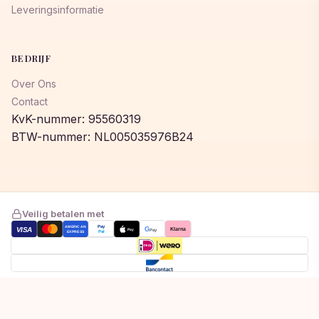
Leveringsinformatie
BEDRIJF
Over Ons
Contact
KvK-nummer: 95560319
BTW-nummer: NL005035976B24
Veilig betalen met
AMERICAN
Pay
VISA
G
Klarna
Pay
Pay
EXPRESS
Pal
Toegevoegd aan winkelwagen!
© 2026 © 2026 Lumeastore. Alle rechten voorbehouden.
Bekijk winkelwagen om af te rekenen