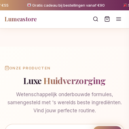
 €55
Gratis cadeau bij bestellingen vanaf €90
5%
Lumeastore
ONZE PRODUCTEN
Luxe
Huidverzorging
Wetenschappelijk onderbouwde formules,
samengesteld met 's werelds beste ingrediënten.
Vind jouw perfecte routine.