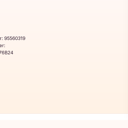
: 95560319
r:
76B24
Toegevoegd aan winkelwagen!