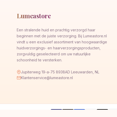
Lumeastore
Een stralende huid en prachtig verzorgd haar
beginnen met de juiste verzorging. Bij Lumeastore.nl
vindt u een exclusief assortiment van hoogwaardige
huidverzorgings- en haarverzorgingsproducten,
zorgvuldig geselecteerd om uw natuurlijke
schoonheid te versterken.
Jupiterweg 19-a-75 8938AD Leeuwarden, NL
Klantenservice@lumeastore.nl
AMERICAN
Pay
Veilig betalen met
VISA
G
Pay
Pay
EXPRESS
Pal