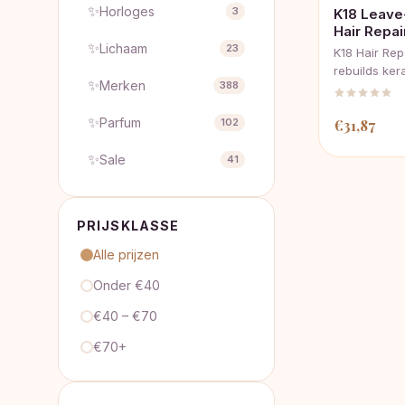
✨
Horloges
3
K18 Leave
Hair Repa
✨
Lichaam
23
K18 Hair Re
rebuilds ker
✨
Merken
388
✨
Parfum
€
31,87
102
✨
Sale
41
PRIJSKLASSE
Alle prijzen
Onder €40
€40 – €70
€70+