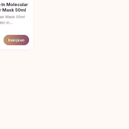
-In Molecular
ir Mask 50ml
pair Mask 50ml
atin in…
Bekijken