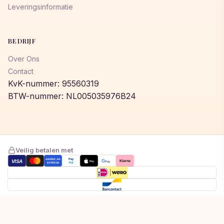
Leveringsinformatie
BEDRIJF
Over Ons
Contact
KvK-nummer: 95560319
BTW-nummer: NL005035976B24
Veilig betalen met
AMERICAN
Pay
VISA
G
Klarna
Pay
Pay
EXPRESS
Pal
Toegevoegd aan winkelwagen!
© 2026 © 2026 Lumeastore. Alle rechten voorbehouden.
Bekijk winkelwagen om af te rekenen