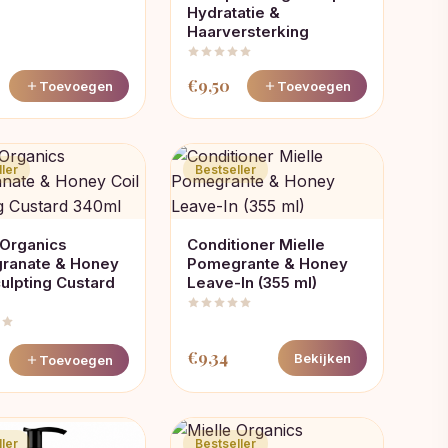
Hydratatie &
Haarversterking
€
9,50
Toevoegen
Toevoegen
ler
Bestseller
 Organics
Conditioner Mielle
ranate & Honey
Pomegrante & Honey
culpting Custard
Leave-In (355 ml)
€
9,34
Bekijken
Toevoegen
ler
Bestseller