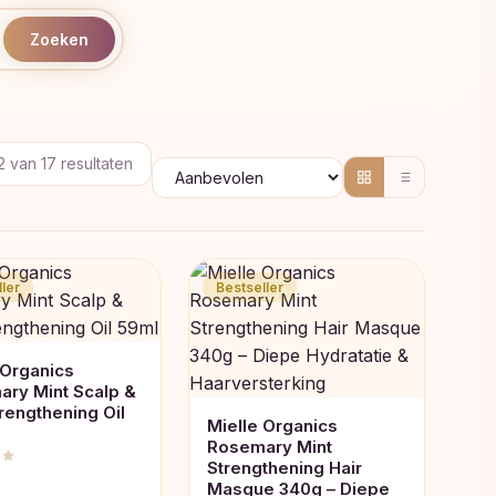
Zoeken
Gesorteerd
2 van 17 resultaten
op
populariteit
ler
Bestseller
 Organics
ry Mint Scalp &
trengthening Oil
Mielle Organics
Rosemary Mint
Strengthening Hair
Masque 340g – Diepe