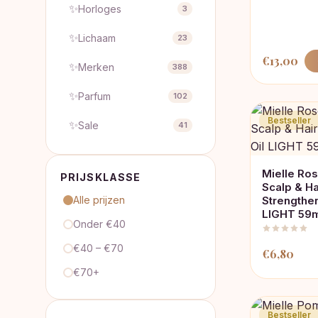
✨
Horloges
3
✨
Lichaam
23
€
13,00
✨
Merken
388
✨
Parfum
102
Bestseller
✨
Sale
41
Mielle Ro
PRIJSKLASSE
Scalp & Ha
Alle prijzen
Strengthen
LIGHT 59
Onder €40
€40 – €70
€
6,80
€70+
Bestseller