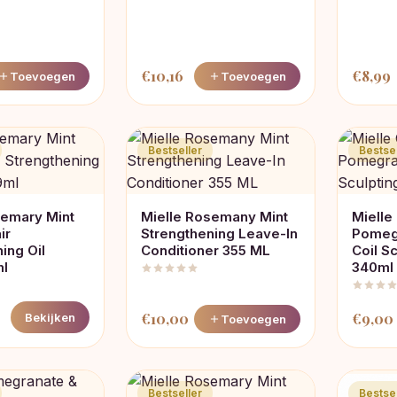
€
10,16
€
8,99
Toevoegen
Toevoegen
Bestseller
Bestsel
semary Mint
Mielle Rosemany Mint
Mielle
ir
Strengthening Leave-In
Pomeg
ing Oil
Conditioner 355 ML
Coil S
ml
340ml
€
10,00
€
9,00
Bekijken
Toevoegen
Bestseller
Bestsel