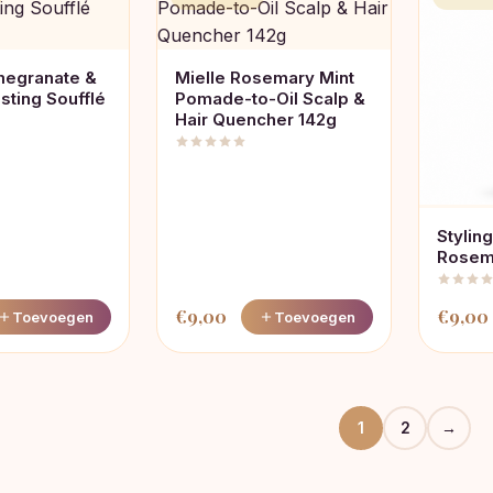
megranate &
Mielle Rosemary Mint
sting Soufflé
Pomade-to-Oil Scalp &
Hair Quencher 142g
Stylin
Rosema
€
9,00
€
9,00
Toevoegen
Toevoegen
1
2
→