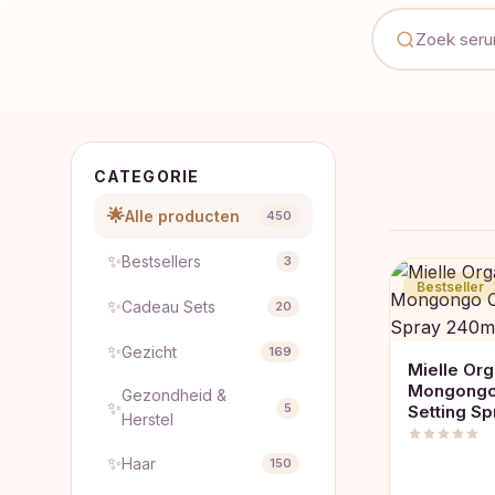
CATEGORIE
🌟
Alle producten
450
✨
Bestsellers
3
Bestseller
✨
Cadeau Sets
20
✨
Gezicht
169
Mielle Org
Mongongo 
Gezondheid &
✨
5
Setting S
Herstel
✨
Haar
150