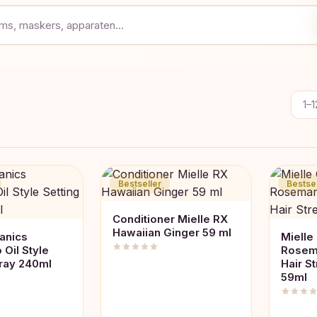
1–1
Bestseller
Bestsel
Conditioner Mielle RX
Hawaiian Ginger 59 ml
anics
Mielle
Oil Style
Rosema
pray 240ml
Hair S
59ml