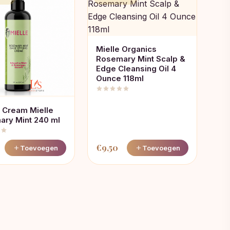
Mielle Organics
Rosemary Mint Scalp &
Edge Cleansing Oil 4
Ounce 118ml
g Cream Mielle
ry Mint 240 ml
€
9,50
Toevoegen
Toevoegen