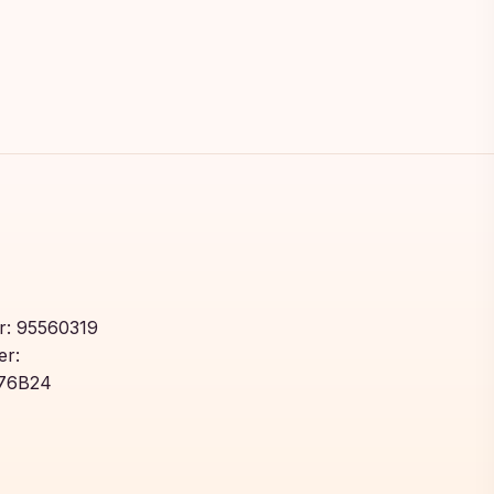
: 95560319
r:
76B24