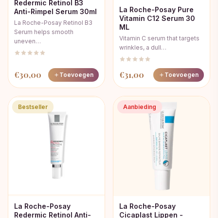
Redermic Retinol B3
La Roche-Posay Pure
Anti-Rimpel Serum 30ml
Vitamin C12 Serum 30
La Roche-Posay Retinol B3
ML
Serum helps smooth
Vitamin C serum that targets
uneven…
wrinkles, a dull…
€
30,00
€
31,00
Toevoegen
Toevoegen
Bestseller
Aanbieding
La Roche-Posay
La Roche-Posay
Redermic Retinol Anti-
Cicaplast Lippen -