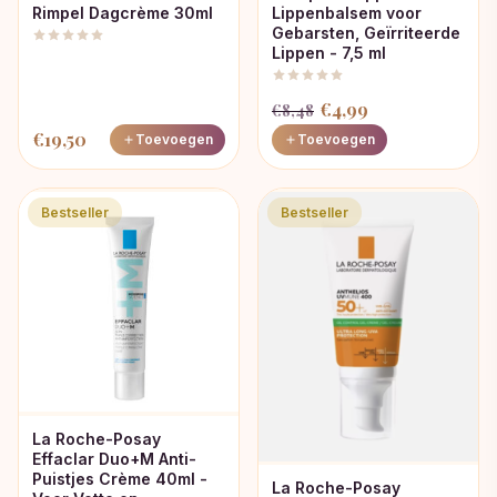
Rimpel Dagcrème 30ml
Lippenbalsem voor
Gebarsten, Geïrriteerde
Lippen - 7,5 ml
Oorspronkelijke
Huidige
€
4,99
€
8,48
prijs
prijs
€
19,50
Toevoegen
Toevoegen
was:
is:
€8,48.
€4,99.
Bestseller
Bestseller
La Roche-Posay
Effaclar Duo+M Anti-
Puistjes Crème 40ml -
La Roche-Posay