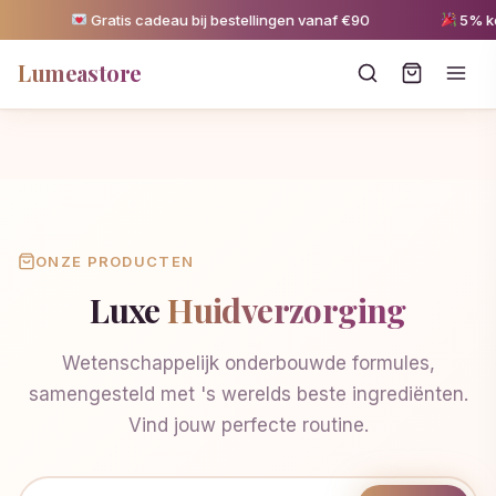
Gratis cadeau bij bestellingen vanaf €90
5% kort
Lumeastore
ONZE PRODUCTEN
Luxe
Huidverzorging
Wetenschappelijk onderbouwde formules,
samengesteld met 's werelds beste ingrediënten.
Vind jouw perfecte routine.