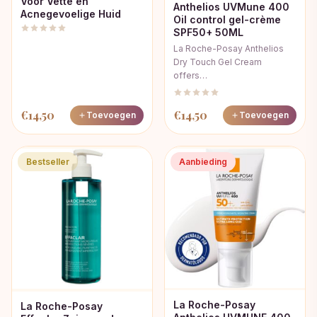
Voor Vette en
Anthelios UVMune 400
Acnegevoelige Huid
Oil control gel-crème
SPF50+ 50ML
La Roche-Posay Anthelios
Dry Touch Gel Cream
offers…
€
14,50
€
14,50
Toevoegen
Toevoegen
Bestseller
Aanbieding
La Roche-Posay
La Roche-Posay