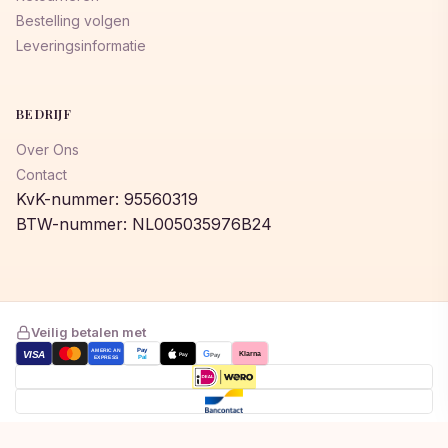
Bestelling volgen
Leveringsinformatie
BEDRIJF
Over Ons
Contact
KvK-nummer: 95560319
BTW-nummer: NL005035976B24
Veilig betalen met
AMERICAN
Pay
VISA
G
Klarna
Pay
Pay
EXPRESS
Pal
Toegevoegd aan winkelwagen!