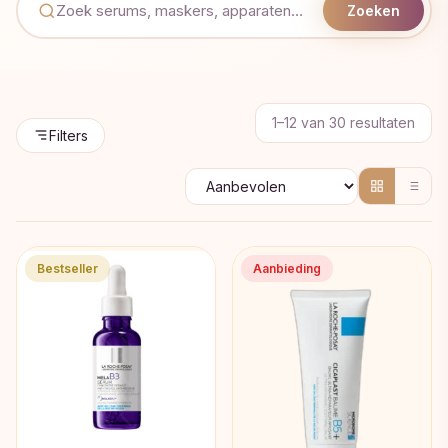
Zoeken
Geso
1–12 van 30 resultaten
Filters
op
popul
Bestseller
Aanbieding