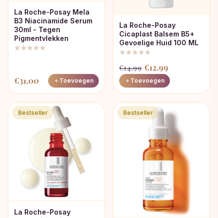
La Roche-Posay Mela
B3 Niacinamide Serum
La Roche-Posay
30ml - Tegen
Cicaplast Balsem B5+
Pigmentvlekken
Gevoelige Huid 100 ML
Oorspronkelijke
Huidige
€
12,99
€
14,99
prijs
prijs
€
31,00
Toevoegen
Toevoegen
was:
is:
€14,99.
€12,99.
Bestseller
Bestseller
La Roche-Posay