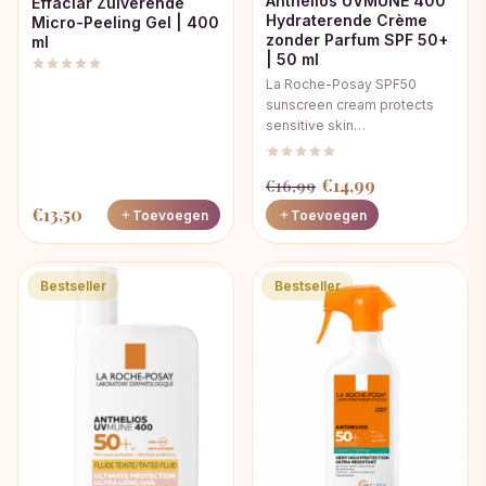
Anthelios UVMUNE 400
Effaclar Zuiverende
Hydraterende Crème
Micro-Peeling Gel | 400
zonder Parfum SPF 50+
ml
| 50 ml
La Roche-Posay SPF50
sunscreen cream protects
sensitive skin…
Oorspronkelijke
Huidige
€
14,99
€
16,99
prijs
prijs
€
13,50
Toevoegen
Toevoegen
was:
is:
€16,99.
€14,99.
Bestseller
Bestseller