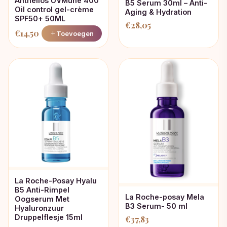
Anthelios UVMune 400
B5 Serum 30ml – Anti-
Oil control gel-crème
Aging & Hydration
SPF50+ 50ML
€
28,05
€
14,50
Toevoegen
La Roche-Posay Hyalu
B5 Anti-Rimpel
La Roche-posay Mela
Oogserum Met
B3 Serum- 50 ml
Hyaluronzuur
Druppelflesje 15ml
€
37,83