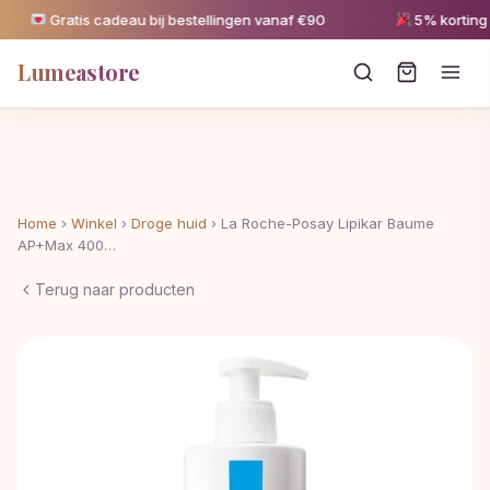
Gratis cadeau bij bestellingen vanaf €90
5% korting va
Lumeastore
Home
›
Winkel
›
Droge huid
›
La Roche-Posay Lipikar Baume
AP+Max 400…
Terug naar producten