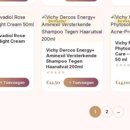
Bestseller
Bestsel
vadiol Rose
Night Cream
Vichy
Phytos
Vichy Dercos Energy+
Care –
Aminexil Versterkende
50 ml
Shampoo Tegen
Haaruitval 200ml
€
12,50
€
14,0
Toevoegen
Toevoegen
1
2
→