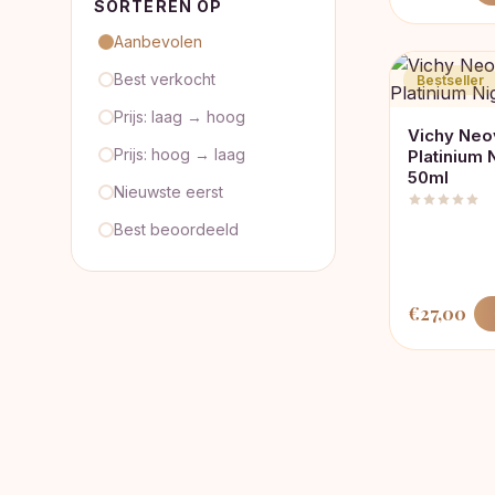
SORTEREN OP
Aanbevolen
Best verkocht
Bestseller
Prijs: laag → hoog
Vichy Neo
Prijs: hoog → laag
Platinium 
50ml
Nieuwste eerst
Best beoordeeld
€
27,00