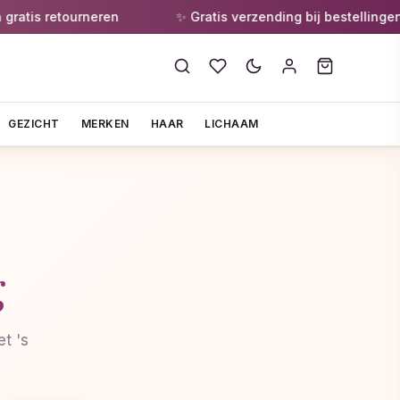
tis retourneren
✨ Gratis verzending bij bestellingen va
GEZICHT
MERKEN
HAAR
LICHAAM
g
t 's