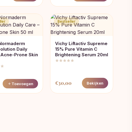
ler
Bestseller
 Normaderm
Vichy Liftactiv Supreme
olution Daily
15% Pure Vitamin C
 Acne-Prone Skin
Brightening Serum 20ml
€
30,00
0
Bekijken
Toevoegen