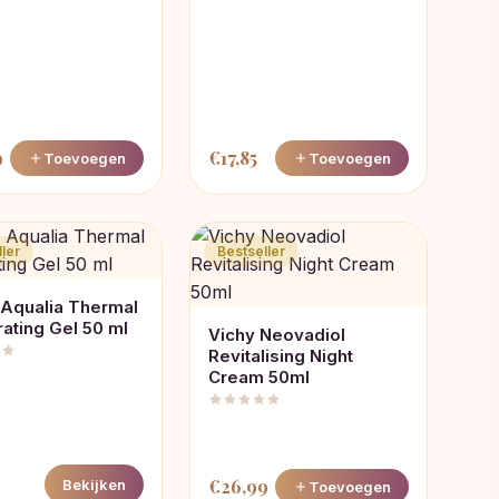
9
€
17,85
Toevoegen
Toevoegen
ler
Bestseller
Aqualia Thermal
ating Gel 50 ml
Vichy Neovadiol
Revitalising Night
Cream 50ml
€
26,99
Bekijken
Toevoegen