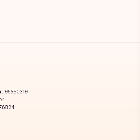
: 95560319
r:
76B24