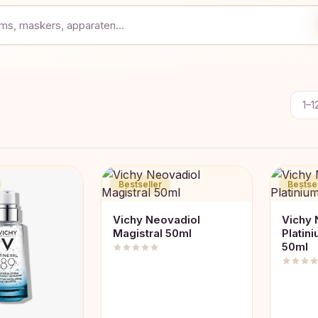
1–1
Bestseller
Bestsel
Vichy Neovadiol
Vichy 
Magistral 50ml
Platin
50ml