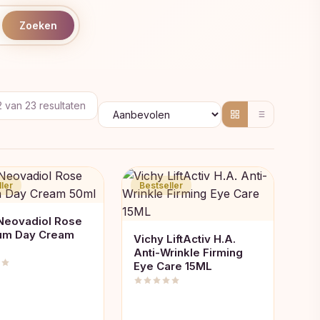
Zoeken
Gesorteerd
2 van 23 resultaten
op
populariteit
ler
Bestseller
Neovadiol Rose
ium Day Cream
Vichy LiftActiv H.A.
Anti-Wrinkle Firming
Eye Care 15ML