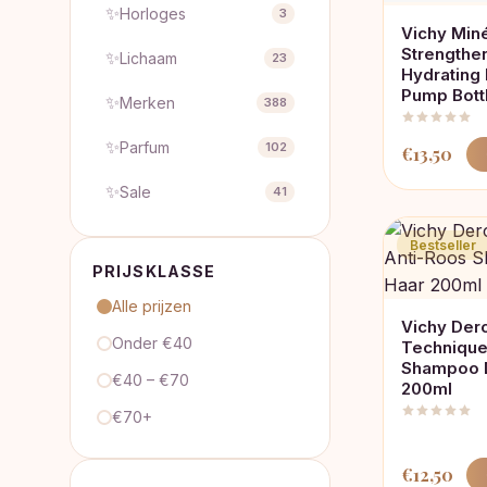
✨
Horloges
3
Vichy Miné
Strengthe
✨
Lichaam
23
Hydrating
Pump Bott
✨
Merken
388
✨
Parfum
102
€
13,50
✨
Sale
41
Bestseller
PRIJSKLASSE
Alle prijzen
Vichy Der
Onder €40
Technique
Shampoo 
€40 – €70
200ml
€70+
€
12,50