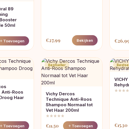
ral 89
ning
 Booster
le 50ml
€
27,99
€
26,9
Bekijken
Toevoegen
Bestseller
Bestsel
VICHY 
Rehydr
cos
 Anti-Roos
Vichy Dercos
Droog Haar
Technique Anti-Roos
Shampoo Normaal tot
Vet Haar 200ml
€
15,30
€
11,50
Toevoegen
Toevoegen