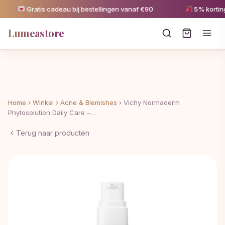
Gratis cadeau bij bestellingen vanaf €90
5% korting v
Lumeastore
Home
›
Winkel
›
Acne & Blemishes
›
Vichy Normaderm
Phytosolution Daily Care –…
Terug naar producten