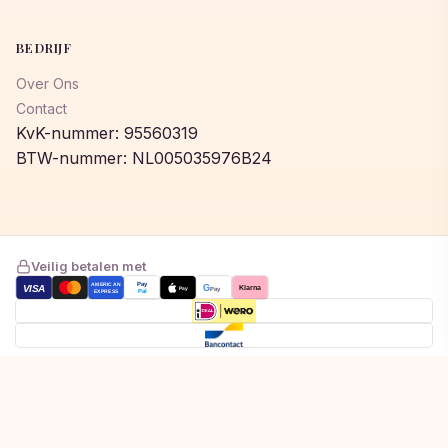
BEDRIJF
Over Ons
Contact
KvK-nummer: 95560319
BTW-nummer: NL005035976B24
Veilig betalen met
AMERICAN
Pay
VISA
G
Klarna
Pay
Pay
EXPRESS
Pal
Toegevoegd aan winkelwagen!
© 2026 © 2026 Lumeastore. Alle rechten voorbehouden.
Bekijk winkelwagen om af te rekenen
Privacybeleid
Algemene voorwaarden
Cookiebeleid