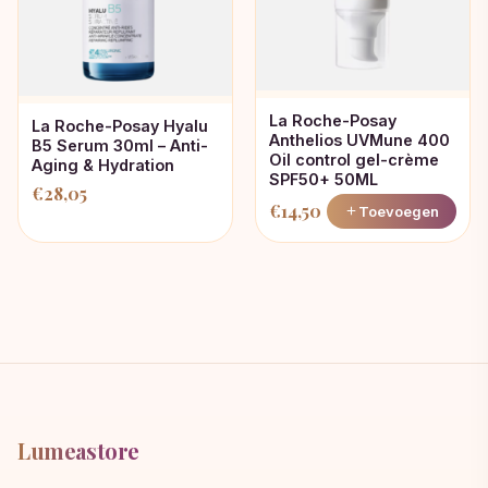
La Roche-Posay
La Roche-Posay Hyalu
Anthelios UVMune 400
B5 Serum 30ml – Anti-
Oil control gel-crème
Aging & Hydration
SPF50+ 50ML
€
28,05
€
14,50
Toevoegen
Lumeastore