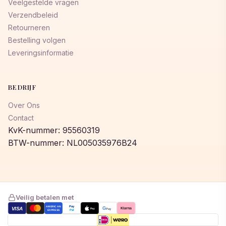
Veelgestelde vragen
Verzendbeleid
Retourneren
Bestelling volgen
Leveringsinformatie
BEDRIJF
Over Ons
Contact
KvK-nummer: 95560319
BTW-nummer: NL005035976B24
Veilig betalen met
AMERICAN
Pay
VISA
G
Klarna
Pay
Pay
EXPRESS
Pal