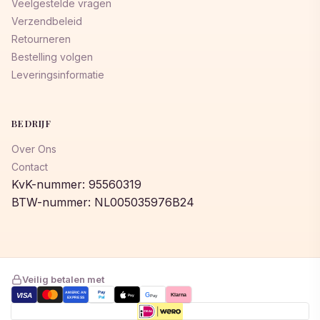
Veelgestelde vragen
Verzendbeleid
Retourneren
Bestelling volgen
Leveringsinformatie
BEDRIJF
Over Ons
Contact
KvK-nummer: 95560319
BTW-nummer: NL005035976B24
Veilig betalen met
AMERICAN
Pay
VISA
G
Klarna
Pay
Pay
EXPRESS
Pal