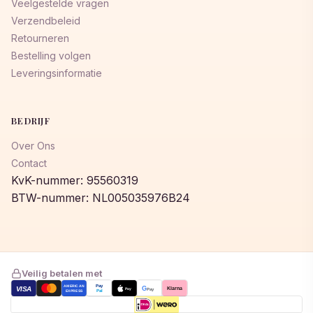
Veelgestelde vragen
Verzendbeleid
Retourneren
Bestelling volgen
Leveringsinformatie
BEDRIJF
Over Ons
Contact
KvK-nummer: 95560319
BTW-nummer: NL005035976B24
Veilig betalen met
AMERICAN
Pay
VISA
G
Klarna
Pay
Pay
EXPRESS
Pal