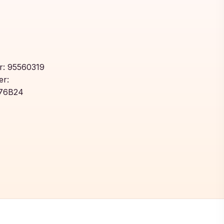
: 95560319
r:
76B24