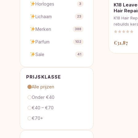
Horloges
3
K18 Leave
Hair Repa
Lichaam
23
K18 Hair Re
rebuilds ker
Merken
388
Parfum
€
31,87
102
Sale
41
PRIJSKLASSE
Alle prijzen
Onder €40
€40 – €70
€70+