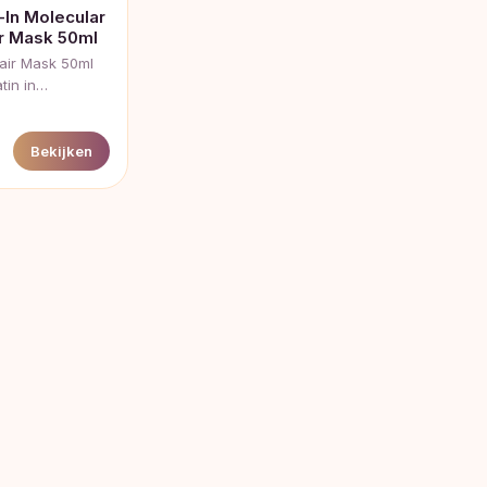
-In Molecular
ir Mask 50ml
pair Mask 50ml
atin in…
Bekijken