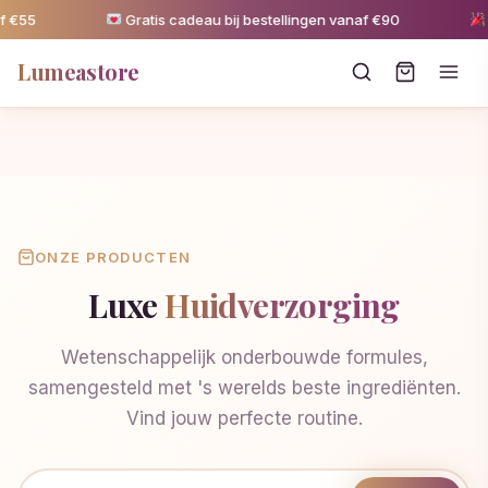
 €55
Gratis cadeau bij bestellingen vanaf €90
5
Lumeastore
ONZE PRODUCTEN
Luxe
Huidverzorging
Wetenschappelijk onderbouwde formules,
samengesteld met 's werelds beste ingrediënten.
Vind jouw perfecte routine.