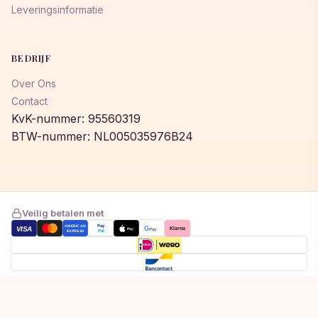
Leveringsinformatie
BEDRIJF
Over Ons
Contact
KvK-nummer: 95560319
BTW-nummer: NL005035976B24
Veilig betalen met
AMERICAN
Pay
VISA
G
Klarna
Pay
Pay
EXPRESS
Pal
Toegevoegd aan winkelwagen!
© 2026 © 2026 Lumeastore. Alle rechten voorbehouden.
Bekijk winkelwagen om af te rekenen