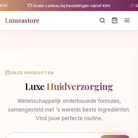
€55
Gratis cadeau bij bestellingen vanaf €90
5%
Lumeastore
ONZE PRODUCTEN
Luxe
Huidverzorging
Wetenschappelijk onderbouwde formules,
samengesteld met 's werelds beste ingrediënten.
Vind jouw perfecte routine.