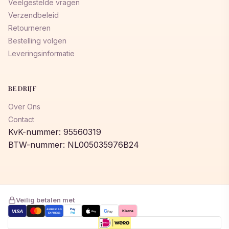
Veelgestelde vragen
Verzendbeleid
Retourneren
Bestelling volgen
Leveringsinformatie
BEDRIJF
Over Ons
Contact
KvK-nummer: 95560319
BTW-nummer: NL005035976B24
Veilig betalen met
AMERICAN
Pay
VISA
G
Klarna
Pay
Pay
EXPRESS
Pal