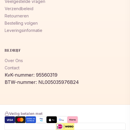
Veelgestelde vragen
Verzendbeleid
Retourneren
Bestelling volgen
Leveringsinformatie
BEDRIJF
Over Ons
Contact
KvK-nummer: 95560319
BTW-nummer: NL005035976B24
Veilig betalen met
AMERICAN
Pay
VISA
G
Klarna
Pay
Pay
EXPRESS
Pal