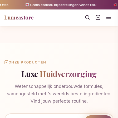
 €55
Gratis cadeau bij bestellingen vanaf €90
5
Lumeastore
ONZE PRODUCTEN
Luxe
Huidverzorging
Wetenschappelijk onderbouwde formules,
samengesteld met 's werelds beste ingrediënten.
Vind jouw perfecte routine.