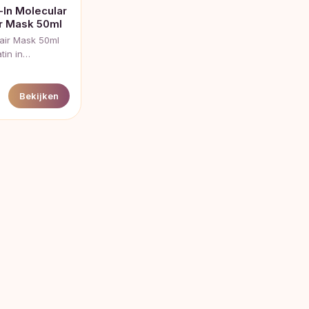
-In Molecular
ir Mask 50ml
pair Mask 50ml
atin in…
Bekijken