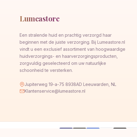
Lumeastore
Een stralende huid en prachtig verzorgd haar
beginnen met de juiste verzorging. Bij Lumeastore.nl
vindt u een exclusief assortiment van hoogwaardige
huidverzorgings- en haarverzorgingsproducten,
zorgvuldig geselecteerd om uw natuurlijke
schoonheid te versterken.
Jupiterweg 19-a-75 8938AD Leeuwarden, NL
Klantenservice@lumeastore.nl
AMERICAN
Pay
Veilig betalen met
VISA
G
Pay
Pay
EXPRESS
Pal