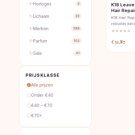
✨
Horloges
3
K18 Leave
Hair Repa
✨
Lichaam
23
K18 Hair Re
rebuilds ker
✨
Merken
388
✨
Parfum
€
31,87
102
✨
Sale
41
PRIJSKLASSE
Alle prijzen
Onder €40
€40 – €70
€70+