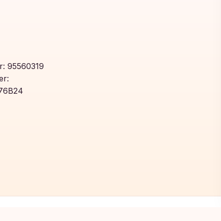
: 95560319
r:
76B24
Toegevoegd aan winkelwagen!