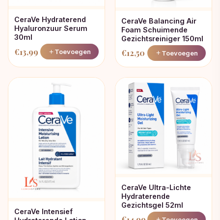
CeraVe Hydraterend
CeraVe Balancing Air
Hyaluronzuur Serum
Foam Schuimende
30ml
Gezichtsreiniger 150ml
€
13,99
Toevoegen
€
12,50
Toevoegen
CeraVe Ultra-Lichte
Hydraterende
Gezichtsgel 52ml
CeraVe Intensief
€
14,99
Toevoegen