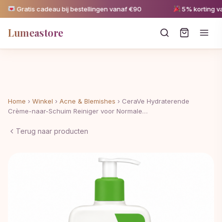
Gratis cadeau bij bestellingen vanaf €90
5% korting vana
Lumeastore
Home
›
Winkel
›
Acne & Blemishes
›
CeraVe Hydraterende
Crème-naar-Schuim Reiniger voor Normale…
Terug naar producten