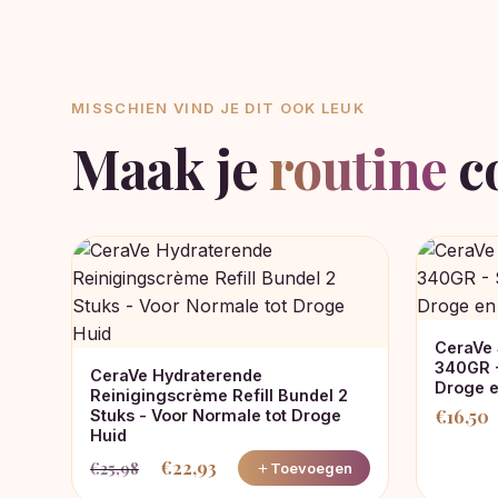
MISSCHIEN VIND JE DIT OOK LEUK
Maak je
routine
c
CeraVe 
340GR -
CeraVe Hydraterende
Droge 
Reinigingscrème Refill Bundel 2
€
16,50
Stuks - Voor Normale tot Droge
Huid
€
22,93
€
25,98
Toevoegen
Oorspronkelijke
Huidige