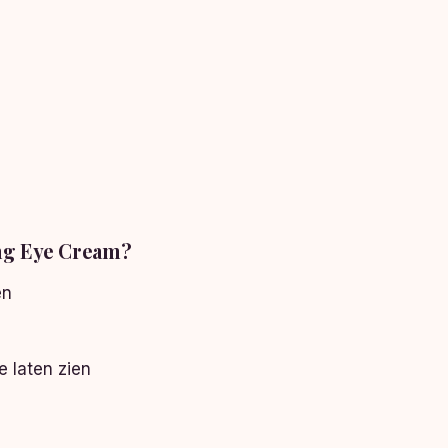
ng Eye Cream?
en
e laten zien