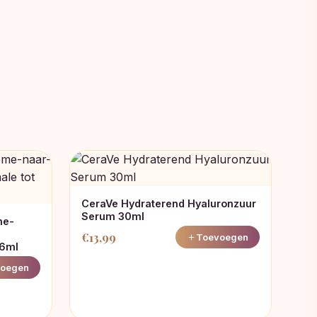
CeraVe Hydraterend Hyaluronzuur
Serum 30ml
me-
€
13,99
Toevoegen
36ml
oegen