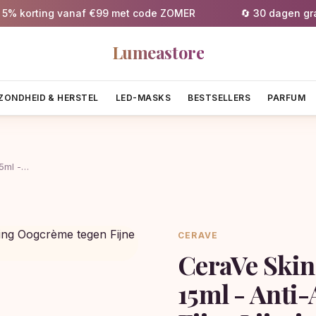
rting vanaf €99 met code ZOMER
🔄 30 dagen gratis re
Lumeastore
ZONDHEID & HERSTEL
LED-MASKS
BESTSELLERS
PARFUM
5ml -…
CERAVE
CeraVe Ski
15ml - Anti