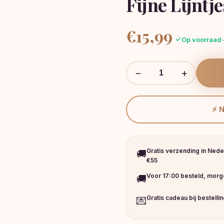
Fijne Lijntje
€
15,99
Op voorraad 
−
+
⚡ 
Gratis verzending in Nede
🚚
€55
Voor 17:00 besteld, morge
🚚
Gratis cadeau bij bestelli
💌