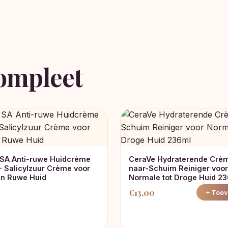
ompleet
SA Anti-ruwe Huidcrème
CeraVe Hydraterende Crè
 Salicylzuur Crème voor
naar-Schuim Reiniger voor
en Ruwe Huid
Normale tot Droge Huid 2
€
13,00
Toev