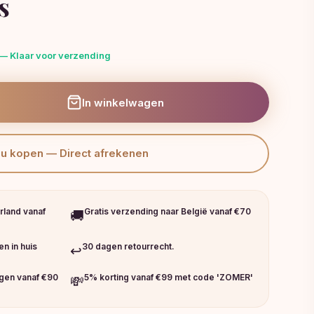
s
— Klaar voor verzending
In winkelwagen
Nu kopen — Direct afrekenen
rland vanaf
Gratis verzending naar België vanaf €70
🚚
n in huis
30 dagen retourrecht.
↩️
ngen vanaf €90
5% korting vanaf €99 met code 'ZOMER'
💸