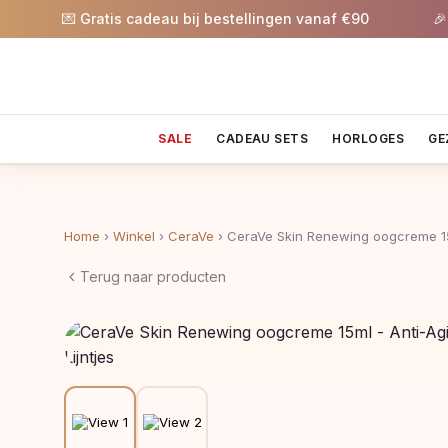
💌 Gratis cadeau bij bestellingen vanaf €90
🎉 5% ko
SALE
CADEAU SETS
HORLOGES
GE
Home
›
Winkel
›
CeraVe
›
CeraVe Skin Renewing oogcreme 1
Terug naar producten