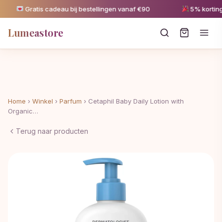
Gratis cadeau bij bestellingen vanaf €90
5% korting v
Lumeastore
Home
›
Winkel
›
Parfum
›
Cetaphil Baby Daily Lotion with
Organic…
Terug naar producten