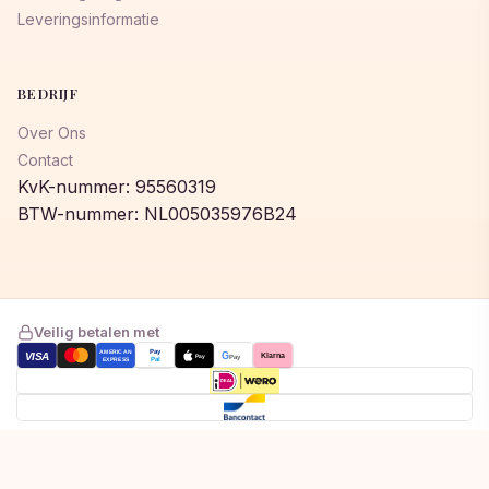
Leveringsinformatie
BEDRIJF
Over Ons
Contact
KvK-nummer: 95560319
BTW-nummer: NL005035976B24
Veilig betalen met
AMERICAN
Pay
VISA
G
Klarna
Pay
Pay
EXPRESS
Pal
Toegevoegd aan winkelwagen!
© 2026 © 2026 Lumeastore. Alle rechten voorbehouden.
Bekijk winkelwagen om af te rekenen