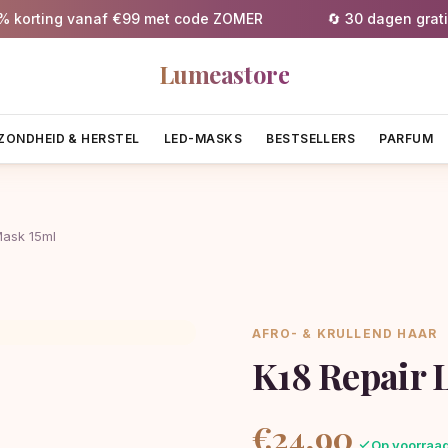
rting vanaf €99 met code ZOMER
🔄 30 dagen gratis re
Lumeastore
ZONDHEID & HERSTEL
LED-MASKS
BESTSELLERS
PARFUM
Mask 15ml
AFRO- & KRULLEND HAAR
K18 Repair 
€
24,90
Op voorraad