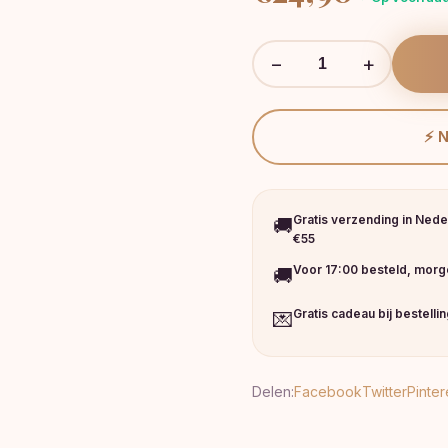
−
+
⚡ 
Gratis verzending in Nede
🚚
€55
Voor 17:00 besteld, morge
🚚
Gratis cadeau bij bestelli
💌
Delen:
Facebook
Twitter
Pinter