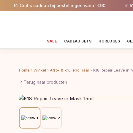
💌 Gratis cadeau bij bestellingen vanaf €90
🎉 5% ko
SALE
CADEAU SETS
HORLOGES
GE
Home
›
Winkel
›
Afro- & krullend haar
›
K18 Repair Leave in 
Terug naar producten