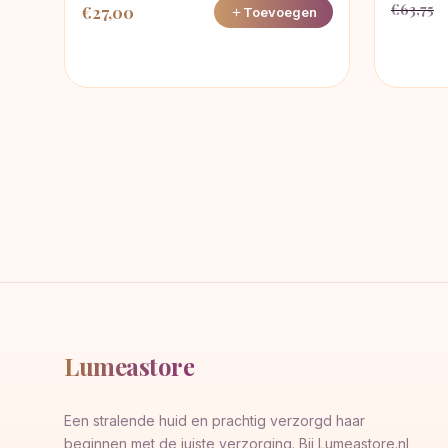
€
63,75
€
27,00
Toevoegen
Oorspro
Huidige
prijs
prijs
was:
is:
€63,75.
€46,33.
Lumeastore
Een stralende huid en prachtig verzorgd haar
beginnen met de juiste verzorging. Bij Lumeastore.nl