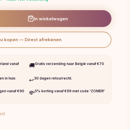
In winkelwagen
Nu kopen — Direct afrekenen
rland vanaf
Gratis verzending naar België vanaf €70
🚚
n in huis
30 dagen retourrecht.
↩️
ngen vanaf €90
5% korting vanaf €99 met code 'ZOMER'
💸
est