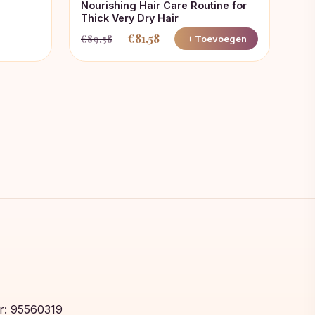
Nourishing Hair Care Routine for
Thick Very Dry Hair
€
81,58
€
89,58
Toevoegen
Oorspronkelijke
Huidige
prijs
prijs
was:
is:
€89,58.
€81,58.
: 95560319