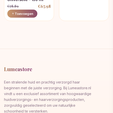
prijs
prijs
€
67,98
€
78,89
was:
is:
Oorspronkelijke
Huidige
Toevoegen
€63,75.
€48,45.
prijs
prijs
was:
is:
€78,89.
€67,98.
Lumeastore
Een stralende huid en prachtig verzorgd haar
beginnen met de juiste verzorging. Bij Lumeastore.nl
vindt u een exclusief assortiment van hoogwaardige
huidverzorgings- en haarverzorgingsproducten,
zorgvuldig geselecteerd om uw natuurlijke
schoonheid te versterken.