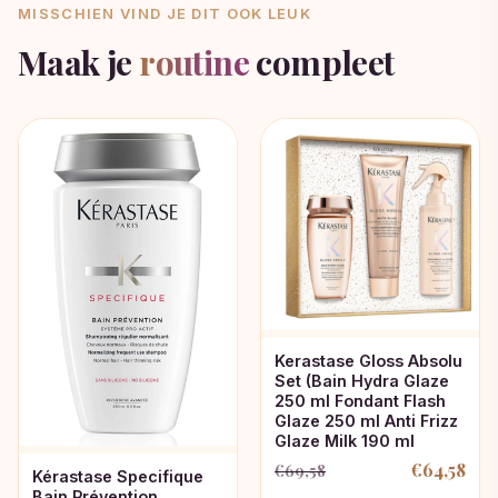
MISSCHIEN VIND JE DIT OOK LEUK
Maak je
routine
compleet
Kerastase Gloss Absolu
Set (Bain Hydra Glaze
250 ml Fondant Flash
Glaze 250 ml Anti Frizz
Glaze Milk 190 ml
€
64,58
€
69,58
Kérastase Specifique
Oorspronkelijke
Huidige
Bain Prévention