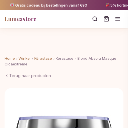
Gratis cadeau bij bestellingen vanaf €90
5% korting v
Lumeastore
Home
›
Winkel
›
Kérastase
›
Kérastase - Blond Absolu Masque
Cicaextreme…
Terug naar producten