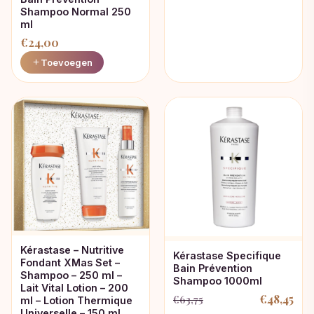
prijs
prijs
Shampoo Normal 250
was:
is:
ml
€
24,00
€69,58.
€64,58.
Toevoegen
Kérastase – Nutritive
Kérastase Specifique
Fondant XMas Set –
Bain Prévention
Shampoo – 250 ml –
Shampoo 1000ml
Lait Vital Lotion – 200
€
48,45
€
63,75
ml – Lotion Thermique
Oorspronkelijke
Huidige
Universelle – 150 ml