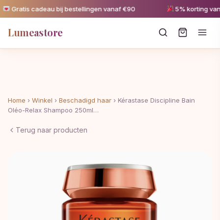
Gratis cadeau bij bestellingen vanaf €90
5% korting vanaf 
Lumeastore
Home
›
Winkel
›
Beschadigd haar
›
Kérastase Discipline Bain
Oléo-Relax Shampoo 250ml…
Terug naar producten