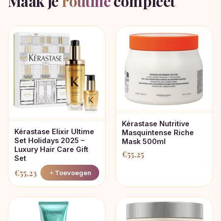
Maak je
routine
compleet
Kérastase Nutritive
Kérastase Elixir Ultime
Masquintense Riche
Set Holidays 2025 –
Mask 500ml
Luxury Hair Care Gift
€
55,25
Set
€
55,23
Toevoegen