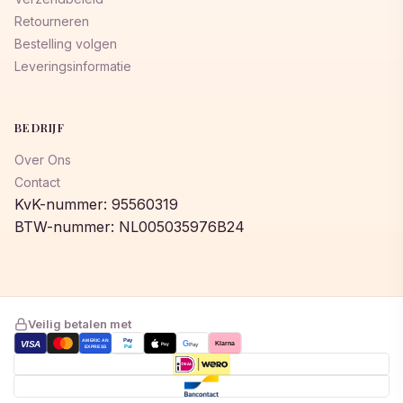
Retourneren
Bestelling volgen
Leveringsinformatie
BEDRIJF
Over Ons
Contact
KvK-nummer: 95560319
BTW-nummer: NL005035976B24
Veilig betalen met
AMERICAN
Pay
VISA
G
Klarna
Pay
Pay
EXPRESS
Pal