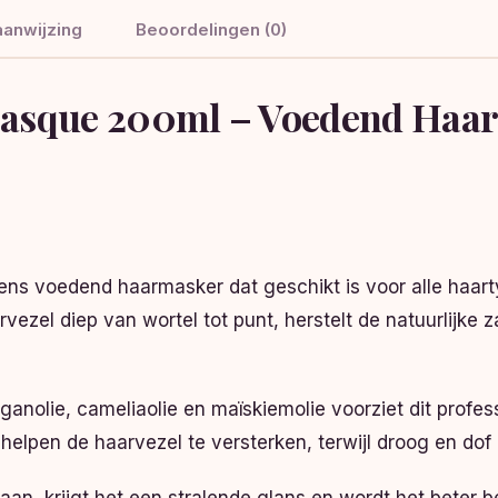
anwijzing
Beoordelingen (0)
 Masque 200ml – Voedend Haa
tens voedend haarmasker dat geschikt is voor alle haart
vezel diep van wortel tot punt, herstelt de natuurlijke z
rganolie, cameliaolie en maïskiemolie voorziet dit profe
elpen de haarvezel te versterken, terwijl droog en dof