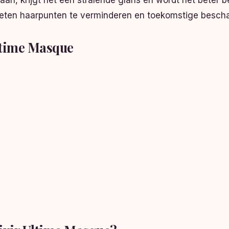
t aan, krijgt het een stralende glans en wordt het bete
leten haarpunten te verminderen en toekomstige besch
ltime Masque