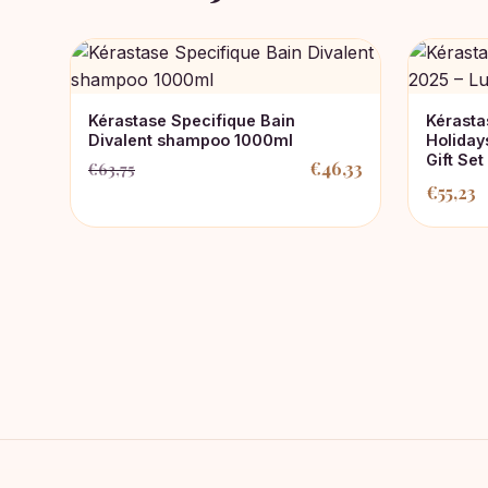
Kérastase Specifique Bain
Kérastas
Divalent shampoo 1000ml
Holiday
Gift Set
€
46,33
€
63,75
Oorspronkelijke
Huidige
€
55,23
prijs
prijs
was:
is:
€63,75.
€46,33.