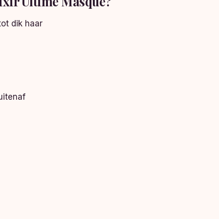
ixir Ultime Masque?
ot dik haar
uitenaf