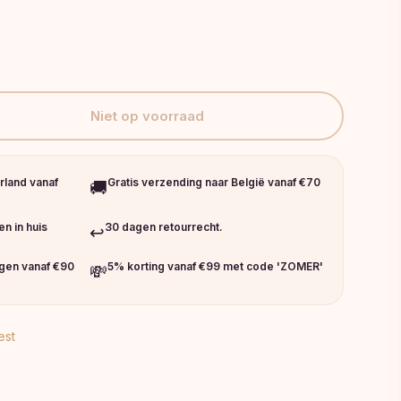
Niet op voorraad
rland vanaf
Gratis verzending naar België vanaf €70
🚚
n in huis
30 dagen retourrecht.
↩️
ngen vanaf €90
5% korting vanaf €99 met code 'ZOMER'
💸
est