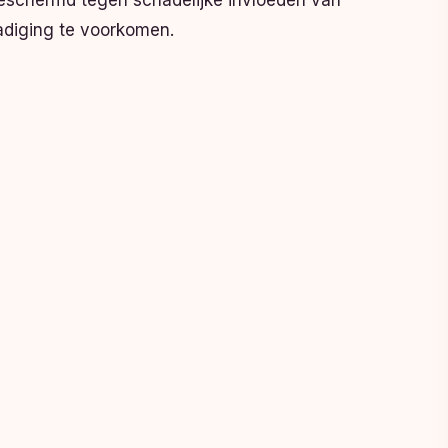
r beschermd tegen schadelijke invloeden van
adiging te voorkomen.