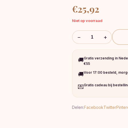
€
25,92
Niet op voorraad
−
+
Gratis verzending in Nede
🚚
€55
Voor 17:00 besteld, morge
🚚
Gratis cadeau bij bestelli
💌
Delen:
Facebook
Twitter
Pinter