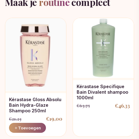
Maak je
routine
compleet
Kérastase Specifique
Bain Divalent shampoo
1000ml
Kérastase Gloss Absolu
€
46,33
Bain Hydra-Glaze
€
63,75
Oorspronkelijke
Huidige
Shampoo 250ml
prijs
prijs
€
19,00
€
21,23
was:
is:
Oorspronkelijke
Huidige
Toevoegen
€63,75.
€46,33.
prijs
prijs