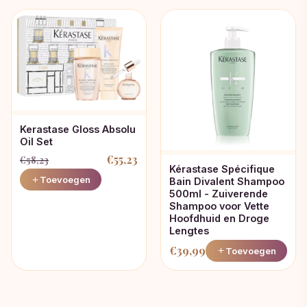
was:
is:
€21,23.
€19,00.
Kerastase Gloss Absolu
Oil Set
€
55,23
€
58,23
Kérastase Spécifique
Oorspronkelijke
Huidige
Toevoegen
Bain Divalent Shampoo
500ml - Zuiverende
prijs
prijs
Shampoo voor Vette
was:
is:
Hoofdhuid en Droge
€58,23.
€55,23.
Lengtes
€
39,99
Toevoegen