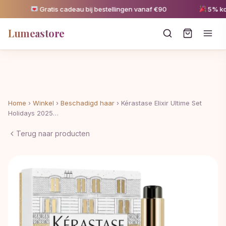
Gratis cadeau bij bestellingen vanaf €90
5% kortin
Lumeastore
Home
›
Winkel
›
Beschadigd haar
›
Kérastase Elixir Ultime Set
Holidays 2025…
Terug naar producten