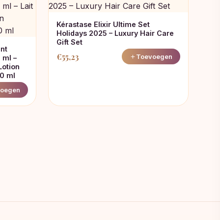
Kérastase Elixir Ultime Set
Holidays 2025 – Luxury Hair Care
Gift Set
ant
€
55,23
Toevoegen
 ml –
Lotion
50 ml
oegen