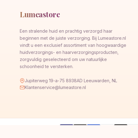
Lumeastore
Een stralende huid en prachtig verzorgd haar
beginnen met de juiste verzorging. Bij Lumeastore.nl
vindt u een exclusief assortiment van hoogwaardige
huidverzorgings- en haarverzorgingsproducten,
zorgvuldig geselecteerd om uw natuurlijke
schoonheid te versterken.
Jupiterweg 19-a-75 8938AD Leeuwarden, NL
Klantenservice@lumeastore.nl
AMERICAN
Pay
Veilig betalen met
VISA
G
Pay
Pay
EXPRESS
Pal