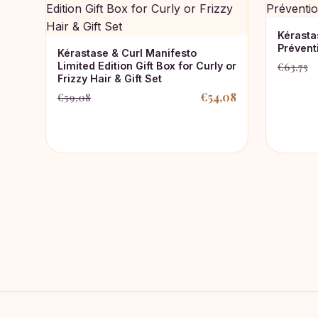
Kérasta
Préven
Kérastase & Curl Manifesto
Limited Edition Gift Box for Curly or
€
63,75
Oorspro
Huidige
Frizzy Hair & Gift Set
prijs
prijs
€
54,08
€
59,08
Oorspronkelijke
Huidige
was:
is:
prijs
prijs
€63,75.
€48,45
was:
is:
€59,08.
€54,08.