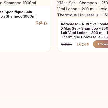
se Specifique Bain
tion Shampoo 1000ml
€
48,45
Kérastase – Nutritive Fond
nkelijke
XMas Set – Shampoo – 250
Lait Vital Lotion – 200 ml – 
Thermique Universelle – 1
.
€
67,98
€
78,89
Toev
Oorspronkelijke
Huidige
prijs
prijs
was:
is:
€78,89.
€67,98.