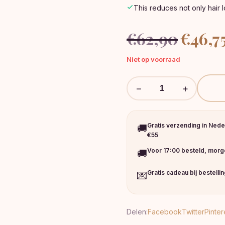
This reduces not only hair 
Oorspronkel
€
62,90
€
46,7
prijs
was:
Niet op voorraad
€62,90.
−
+
Gratis verzending in Nede
🚚
€55
Voor 17:00 besteld, morge
🚚
Gratis cadeau bij bestelli
💌
Delen:
Facebook
Twitter
Pinter