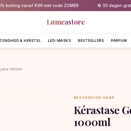
orting vanaf €99 met code ZOMER
🔄 30 dagen gratis r
Lumeastore
ZONDHEID & HERSTEL
LED-MASKS
BESTSELLERS
PARFUM
Hydra 1000ml
BESCHADIGD HAAR
Kérastase G
1000ml