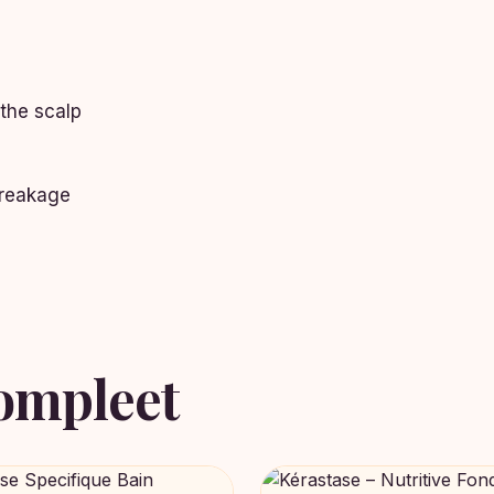
the scalp
breakage
ompleet