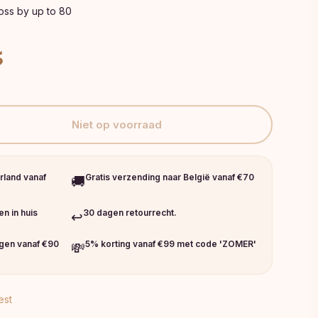
loss by up to 80
ijke
Huidige
5
prijs
is:
€46,75.
Niet op voorraad
rland vanaf
Gratis verzending naar België vanaf €70
🚚
n in huis
30 dagen retourrecht.
↩️
ngen vanaf €90
5% korting vanaf €99 met code 'ZOMER'
💸
est