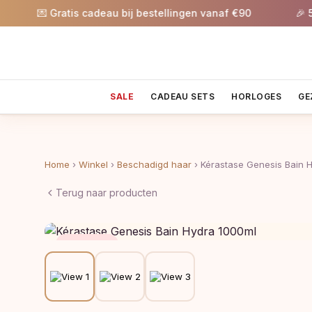
💌 Gratis cadeau bij bestellingen vanaf €90
🎉 5% k
SALE
CADEAU SETS
HORLOGES
GE
Home
›
Winkel
›
Beschadigd haar
›
Kérastase Genesis Bain 
Terug naar producten
Save 26%