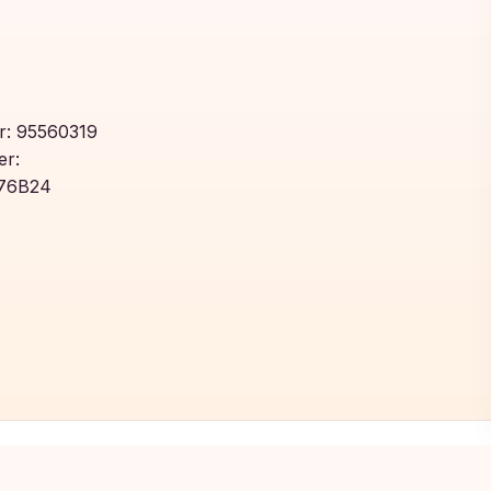
: 95560319
r:
76B24
Toegevoegd aan winkelwagen!