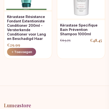
Kérastase Résistance
Fondant Extentioniste
Kérastase Specifique
Conditioner 200ml -
Bain Prévention
Versterkende
Shampoo 1000ml
Conditioner voor Lang
en Beschadigd Haar
€
48,45
€
63,75
Oorspronkelijke
Huidige
€
29,99
prijs
prijs
Toevoegen
was:
is:
€63,75.
€48,45.
Lumeastore