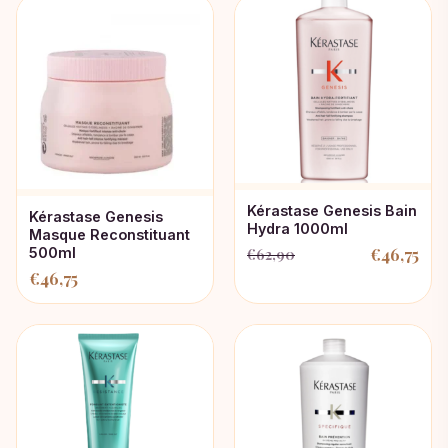
Kérastase Genesis Bain
Kérastase Genesis
Hydra 1000ml
Masque Reconstituant
€
46,75
500ml
€
62,90
Oorspronkelijke
Huidige
€
46,75
prijs
prijs
was:
is:
€62,90.
€46,75.