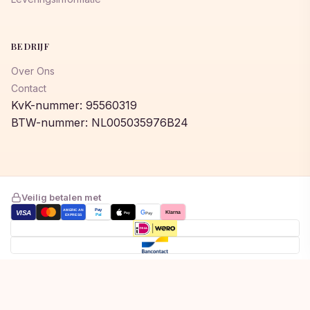
BEDRIJF
Over Ons
Contact
KvK-nummer: 95560319
BTW-nummer: NL005035976B24
Veilig betalen met
AMERICAN
Pay
VISA
G
Klarna
Pay
Pay
EXPRESS
Pal
Toegevoegd aan winkelwagen!
© 2026 © 2026 Lumeastore. Alle rechten voorbehouden.
Bekijk winkelwagen om af te rekenen
Privacybeleid
Algemene voorwaarden
Cookiebeleid