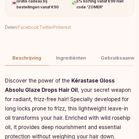
Gratis cadeau bij
5% korting vanaf €99 met
bestellingen vanaf €90
code 'ZOMER'
Delen:
Facebook
Twitter
Pinterest
Beschrijving
Ingrediënten
Gebruiksaanwij
Discover the power of the
Kérastase Gloss
Absolu Glaze Drops Hair Oil
, your secret weapon
for radiant, frizz-free hair! Specially developed for
long locks prone to frizz, this lightweight leave-in
oil transforms your hair. Enriched with wild rosehip
oil, it provides deep nourishment and essential
protection without weighing your hair down.