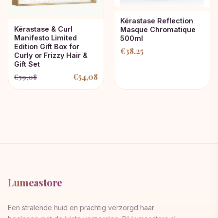
Kérastase Reflection
Kérastase & Curl
Masque Chromatique
Manifesto Limited
500ml
Edition Gift Box for
€
38,25
Curly or Frizzy Hair &
Gift Set
€
54,08
€
59,08
Oorspronkelijke
Huidige
prijs
prijs
was:
is:
€59,08.
€54,08.
Lumeastore
Een stralende huid en prachtig verzorgd haar