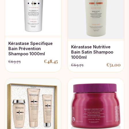
Kérastase Specifique
Kérastase Nutritive
Bain Prévention
Bain Satin Shampoo
Shampoo 1000ml
1000ml
€
48,45
€
63,75
Oorspronkelijke
Huidige
€
51,00
€
63,75
Oorspronkelijke
Huidige
prijs
prijs
prijs
prijs
was:
is:
was:
is:
€63,75.
€48,45.
€63,75.
€51,00.