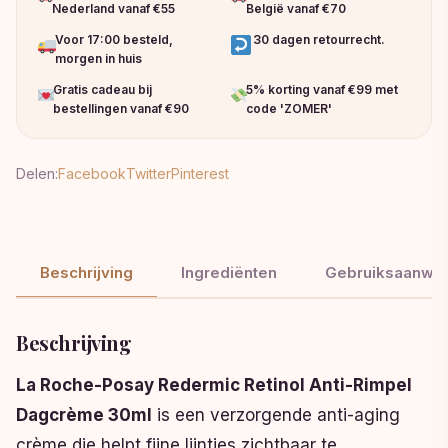
Nederland vanaf €55
België vanaf €70
Voor 17:00 besteld,
30 dagen retourrecht.
morgen in huis
Gratis cadeau bij
5% korting vanaf €99 met
bestellingen vanaf €90
code 'ZOMER'
Delen:
Facebook
Twitter
Pinterest
Beschrijving
Ingrediënten
Gebruiksaanwij
Beschrijving
La Roche-Posay Redermic Retinol Anti-Rimpel
Dagcrème 30ml
is een verzorgende anti-aging
crème die helpt fijne lijntjes zichtbaar te