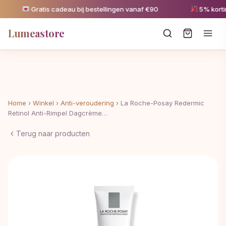
Gratis cadeau bij bestellingen vanaf €90
5% korting
Lumeastore
Home
›
Winkel
›
Anti-veroudering
›
La Roche-Posay Redermic
Retinol Anti-Rimpel Dagcrème…
Terug naar producten