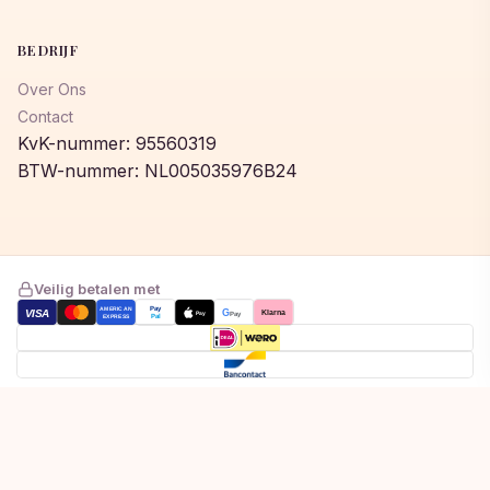
BEDRIJF
Over Ons
Contact
KvK-nummer: 95560319
BTW-nummer: NL005035976B24
Veilig betalen met
AMERICAN
Pay
VISA
G
Klarna
Pay
Pay
EXPRESS
Pal
Toegevoegd aan winkelwagen!
© 2026 © 2026 Lumeastore. Alle rechten voorbehouden.
Bekijk winkelwagen om af te rekenen
Privacybeleid
Algemene voorwaarden
Cookiebeleid