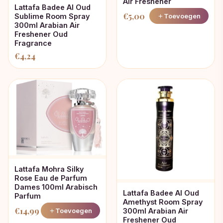
Air Freshener
Lattafa Badee Al Oud
€
5,00
Sublime Room Spray
Toevoegen
300ml Arabian Air
Freshener Oud
Fragrance
€
4,24
Lattafa Mohra Silky
Rose Eau de Parfum
Dames 100ml Arabisch
Lattafa Badee Al Oud
Parfum
Amethyst Room Spray
€
14,99
300ml Arabian Air
Toevoegen
Freshener Oud