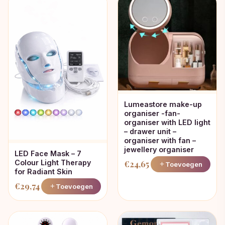
Lumeastore make-up
organiser -fan-
organiser with LED light
– drawer unit –
organiser with fan –
jewellery organiser
LED Face Mask – 7
Colour Light Therapy
€
24,65
Toevoegen
for Radiant Skin
€
29,74
Toevoegen