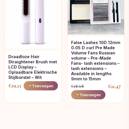
False Lashes 10D 12mm
0.05 D curl Pre Made
Volume Fans Russian
Draadloze Hair
volume – Pre-Made
Straightener Brush met
Fans- lash extensions –
LCD Display –
lash extensions –
Oplaadbare Elektrische
Available in lengths
Stijlborstel – Wit
9mm to 15mm
€
19,13
€
11,47
Toevoegen
€
18,68
Oorspronkelijke
Huidige
Toevoegen
prijs
prijs
was:
is:
€18,68.
€11,47.