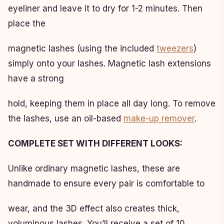
eyeliner and leave it to dry for 1-2 minutes. Then
place the
magnetic lashes (using the included
tweezers
)
simply onto your lashes. Magnetic lash extensions
have a strong
hold, keeping them in place all day long. To remove
the lashes, use an oil-based
make-up remover
.
COMPLETE SET WITH DIFFERENT LOOKS:
Unlike ordinary magnetic lashes, these are
handmade to ensure every pair is comfortable to
wear, and the 3D effect also creates thick,
voluminous lashes. You’ll receive a set of 10