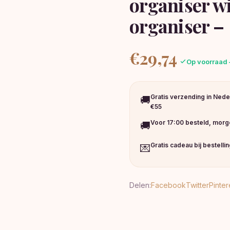
organiser wi
organiser –
€
29,74
Op voorraad 
Gratis verzending in Nede
🚚
€55
Voor 17:00 besteld, morge
🚚
Gratis cadeau bij bestelli
💌
Delen:
Facebook
Twitter
Pinter