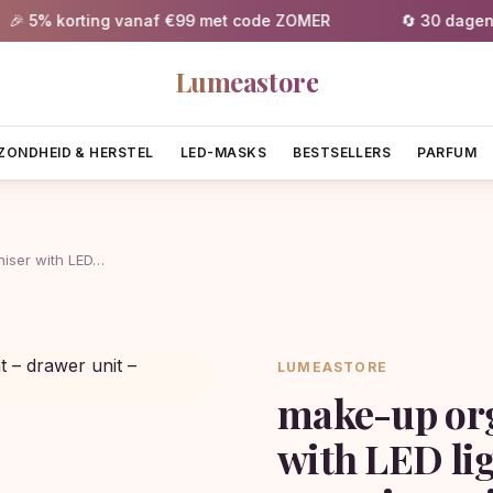
5% korting vanaf €99 met code ZOMER
🔄 30 dagen grat
Lumeastore
ZONDHEID & HERSTEL
LED-MASKS
BESTSELLERS
PARFUM
niser with LED…
LUMEASTORE
make-up org
with LED lig