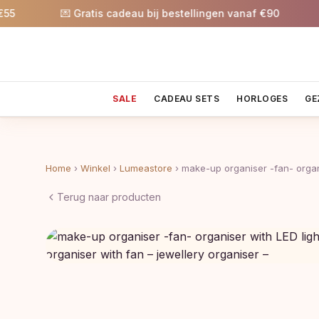
💌 Gratis cadeau bij bestellingen vanaf €90
🎉 
SALE
CADEAU SETS
HORLOGES
GE
Home
›
Winkel
›
Lumeastore
›
make-up organiser -fan- orga
Terug naar producten