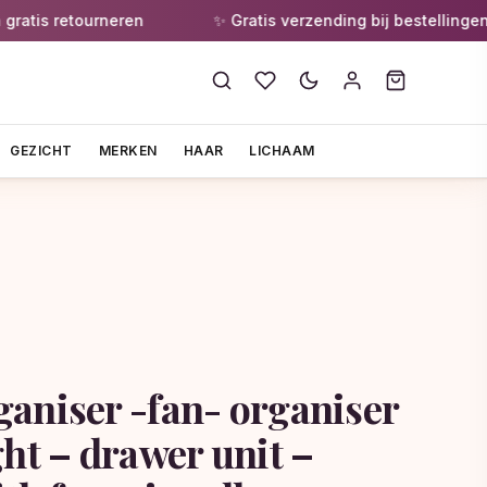
is retourneren
✨ Gratis verzending bij bestellingen va
GEZICHT
MERKEN
HAAR
LICHAAM
aniser -fan- organiser
ht – drawer unit –