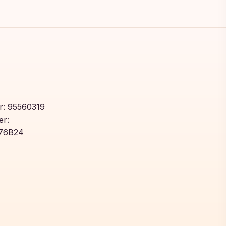
: 95560319
r:
76B24