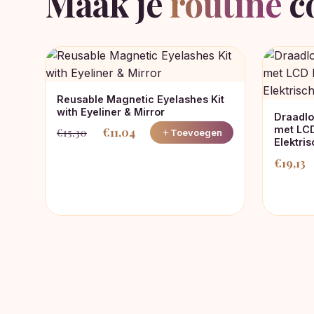
Maak je
routine
c
Reusable Magnetic Eyelashes Kit
with Eyeliner & Mirror
Draadlo
met LCD
€
11,04
€
15,30
Toevoegen
Oorspronkelijke
Huidige
Elektris
prijs
prijs
€
19,13
was:
is:
€15,30.
€11,04.