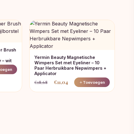
er Brush
Yermin Beauty Magnetische
 – wit
Wimpers Set met Eyeliner – 10
Paar Herbruikbare Nepwimpers +
oegen
Applicator
€
11,04
€
18,68
Toevoegen
Oorspronkelijke
Huidige
prijs
prijs
was:
is:
€18,68.
€11,04.