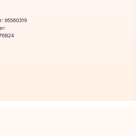
: 95560319
r:
76B24
Toegevoegd aan winkelwagen!
Bekijk winkelwagen om af te rekenen
Privacybeleid
Algemene voorwaarden
Cookiebeleid