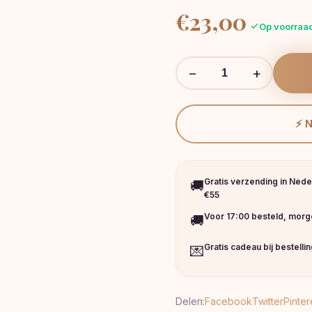
€
23,00
Op voorraa
−
+
⚡ 
Gratis verzending in Nede
🚚
€55
Voor 17:00 besteld, morge
🚚
Gratis cadeau bij bestelli
💌
Delen:
Facebook
Twitter
Pinter