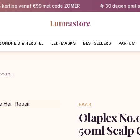
ing vanaf €99 met code ZOMER
🔄 30 dagen gratis reto
Lumeastore
ZONDHEID & HERSTEL
LED-MASKS
BESTSELLERS
PARFUM
 Scalp…
HAAR
Olaplex No.
50ml Scalp 