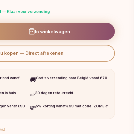
d — Klaar voor verzending
In winkelwagen
Nu kopen — Direct afrekenen
rland vanaf
Gratis verzending naar België vanaf €70
🚚
n in huis
30 dagen retourrecht.
↩️
ngen vanaf €90
5% korting vanaf €99 met code 'ZOMER'
💸
est