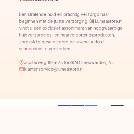
Een stralende huid en prachtig verzorgd haar
beginnen met de juiste verzorging. Bij Lumeastore.nl
vindt u een exclusief assortiment van hoogwaardige
huidverzorgings- en haarverzorgingsproducten,
zorgvuldig geselecteerd om uw natuurlijke
schoonheid te versterken.
Jupiterweg 19-a-75 8938AD Leeuwarden, NL
Klantenservice@lumeastore.nl
AMERICAN
Pay
Veilig betalen met
VISA
G
Pay
Pay
EXPRESS
Pal
© 2026 © 2026 Lumeastore. Alle rechten voorbehouden.