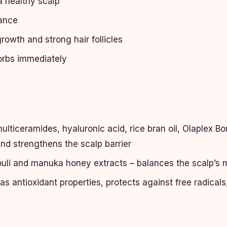
a healthy scalp
lance
rowth and strong hair follicles
sorbs immediately
multiceramides, hyaluronic acid, rice bran oil, Olaplex 
 and strengthens the scalp barrier
ouli and manuka honey extracts – balances the scalp’s 
has antioxidant properties, protects against free radica