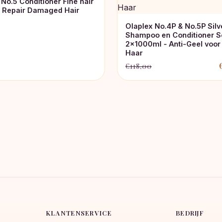
 No.5 Conditioner Fine hair
 Repair Damaged Hair
Olaplex No.4P & No.5P Silv
Shampoo en Conditioner S
2x1000ml - Anti-Geel voor
Haar
€
118,00
Oorspronkelijke
Huidige
prijs
prijs
was:
is:
€118,00.
€109,00.
KLANTENSERVICE
BEDRIJF