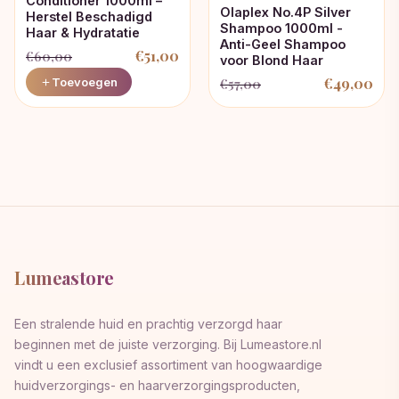
Conditioner 1000ml –
Olaplex No.4P Silver
Herstel Beschadigd
Shampoo 1000ml -
Haar & Hydratatie
Anti-Geel Shampoo
€
51,00
€
60,00
voor Blond Haar
Oorspronkelijke
Huidige
€
49,00
Toevoegen
€
57,00
Oorspronkelijke
Huidige
prijs
prijs
prijs
prijs
was:
is:
was:
is:
€60,00.
€51,00.
€57,00.
€49,00.
Lumeastore
Een stralende huid en prachtig verzorgd haar
beginnen met de juiste verzorging. Bij Lumeastore.nl
vindt u een exclusief assortiment van hoogwaardige
huidverzorgings- en haarverzorgingsproducten,