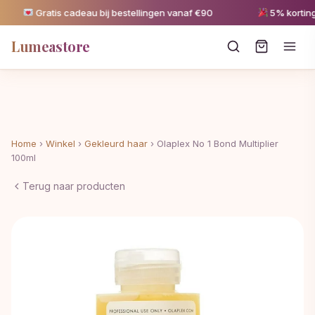
Gratis cadeau bij bestellingen vanaf €90
5% korting v
Lumeastore
Home
›
Winkel
›
Gekleurd haar
›
Olaplex No 1 Bond Multiplier
100ml
Terug naar producten