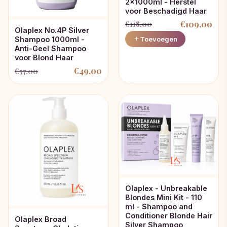
2x1000ml - Herstel
voor Beschadigd Haar
€
109,00
€
118,00
Olaplex No.4P Silver
Oorspronkelijke
Huidige
Toevoegen
Shampoo 1000ml -
Anti-Geel Shampoo
prijs
prijs
voor Blond Haar
was:
is:
€
49,00
€
57,00
€118,00.
€109,00.
Oorspronkelijke
Huidige
prijs
prijs
was:
is:
€57,00.
€49,00.
Olaplex - Unbreakable
Blondes Mini Kit - 110
ml - Shampoo and
Conditioner Blonde Hair
Olaplex Broad
Silver Shampoo