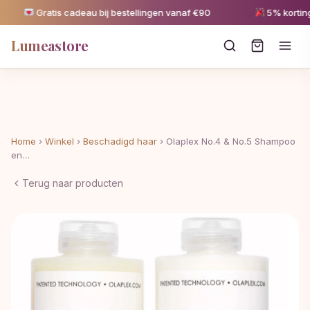
Gratis cadeau bij bestellingen vanaf €90
5% korting v
Lumeastore
Home
›
Winkel
›
Beschadigd haar
›
Olaplex No.4 & No.5 Shampoo
en…
Terug naar producten