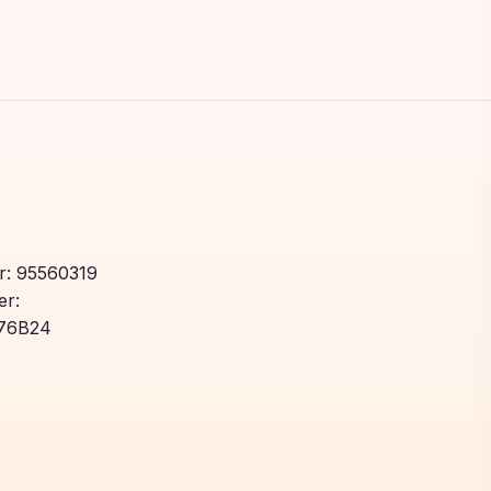
: 95560319
r:
76B24