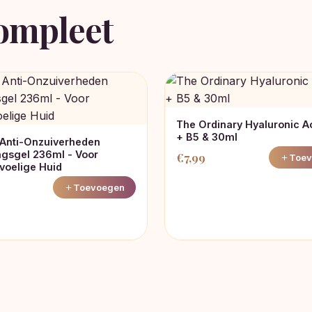
ompleet
The Ordinary Hyaluronic A
+ B5 & 30ml
Anti-Onzuiverheden
ngsgel 236ml - Voor
€
7,99
Toev
oelige Huid
Toevoegen