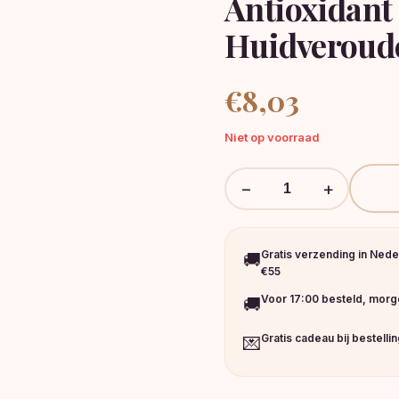
Antioxidant
Huidveroud
€
8,03
Niet op voorraad
−
+
Gratis verzending in Nede
🚚
€55
Voor 17:00 besteld, morge
🚚
Gratis cadeau bij bestelli
💌