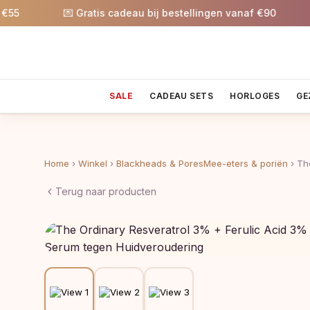
💌 Gratis cadeau bij bestellingen vanaf €90
🎉 
SALE
CADEAU SETS
HORLOGES
GE
Home
›
Winkel
›
Blackheads & PoresMee-eters & poriën
›
Th
Terug naar producten