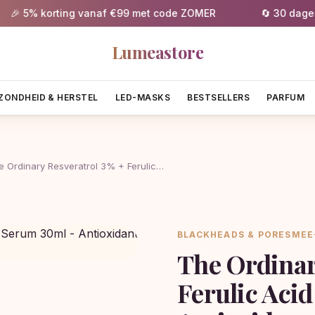
5% korting vanaf €99 met code ZOMER
🔄 30 dagen grat
Lumeastore
ZONDHEID & HERSTEL
LED-MASKS
BESTSELLERS
PARFUM
e Ordinary Resveratrol 3% + Ferulic…
BLACKHEADS & PORESMEE
The Ordinar
Ferulic Aci