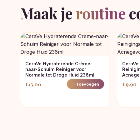
Maak je
routine
c
CeraVe Hydraterende Crème-
CeraVe 
naar-Schuim Reiniger voor
Reinigi
Normale tot Droge Huid 236ml
Acnegev
€
13,00
€
9,90
Toevoegen