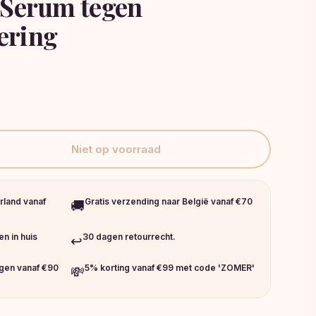
 Serum tegen
ering
Niet op voorraad
rland vanaf
Gratis verzending naar België vanaf €70
🚚
n in huis
30 dagen retourrecht.
↩️
ngen vanaf €90
5% korting vanaf €99 met code 'ZOMER'
💸