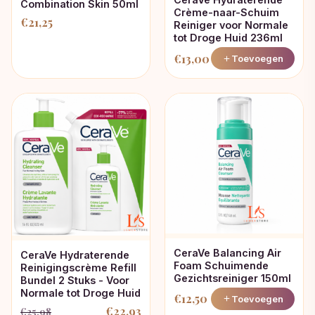
Combination Skin 50ml
Crème-naar-Schuim
€
21,25
Reiniger voor Normale
tot Droge Huid 236ml
€
13,00
Toevoegen
CeraVe Balancing Air
CeraVe Hydraterende
Foam Schuimende
Reinigingscrème Refill
Gezichtsreiniger 150ml
Bundel 2 Stuks - Voor
Normale tot Droge Huid
€
12,50
Toevoegen
€
22,93
€
25,98