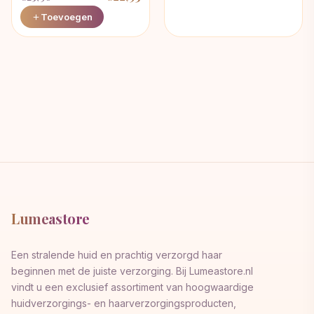
Oorspronkelijke
Huidige
Toevoegen
prijs
prijs
was:
is:
€25,98.
€22,93.
Lumeastore
Een stralende huid en prachtig verzorgd haar
beginnen met de juiste verzorging. Bij Lumeastore.nl
vindt u een exclusief assortiment van hoogwaardige
huidverzorgings- en haarverzorgingsproducten,