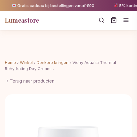
Gratis cadeau bij bestellingen vanaf €90
5% korting 
Lumeastore
Home
›
Winkel
›
Donkere kringen
›
Vichy Aqualia Thermal
Rehydrating Day Cream…
Terug naar producten