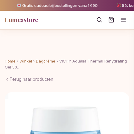
Gratis cadeau bij bestellingen vanaf €90
5% korti
Lumeastore
Home
›
Winkel
›
Dagcrème
›
VICHY Aqualia Thermal Rehydrating
Gel 50…
Terug naar producten