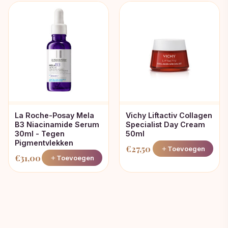
was:
is:
€23,00.
€18,99.
La Roche-Posay Mela
Vichy Liftactiv Collagen
B3 Niacinamide Serum
Specialist Day Cream
30ml - Tegen
50ml
Pigmentvlekken
€
27,50
Toevoegen
€
31,00
Toevoegen