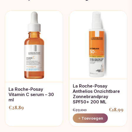
La Roche-Posay
La Roche-Posay
Anthelios Onzichtbare
Vitamin C serum – 30
Zonnebrandpray
ml
SPF50+ 200 ML
€
28,89
€
18,99
€
23,00
Oorspronkelijke
Huidige
Toevoegen
prijs
prijs