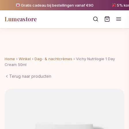
Gratis cadeau bij bestellingen vanaf €90
5% kortin
Lumeastore
Home
›
Winkel
›
Dag- & nachtcrèmes
›
Vichy Nutrilogie 1 Day
Cream 50ml
Terug naar producten