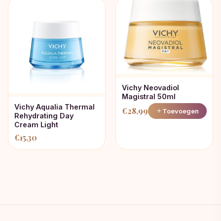
Vichy Neovadiol
Magistral 50ml
Vichy Aqualia Thermal
€
28,99
Toevoegen
Rehydrating Day
Cream Light
€
15,30