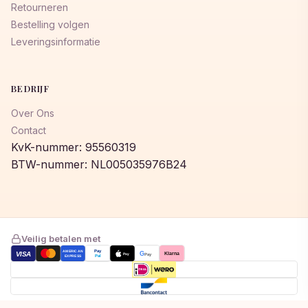
Retourneren
Bestelling volgen
Leveringsinformatie
BEDRIJF
Over Ons
Contact
KvK-nummer: 95560319
BTW-nummer: NL005035976B24
Veilig betalen met
AMERICAN
Pay
VISA
G
Klarna
Pay
Pay
EXPRESS
Pal