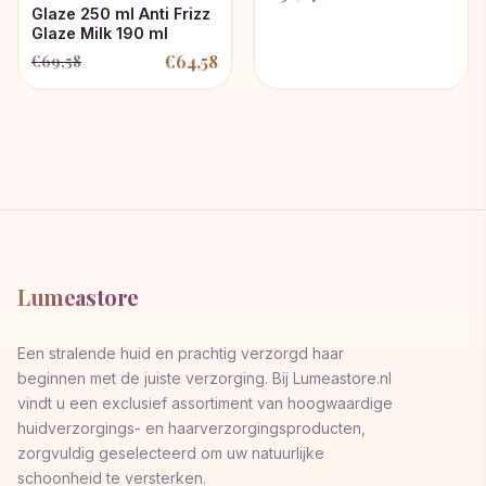
Glaze 250 ml Anti Frizz
Glaze Milk 190 ml
€
64,58
€
69,58
Oorspronkelijke
Huidige
prijs
prijs
was:
is:
€69,58.
€64,58.
Lumeastore
Een stralende huid en prachtig verzorgd haar
beginnen met de juiste verzorging. Bij Lumeastore.nl
vindt u een exclusief assortiment van hoogwaardige
huidverzorgings- en haarverzorgingsproducten,
zorgvuldig geselecteerd om uw natuurlijke
schoonheid te versterken.