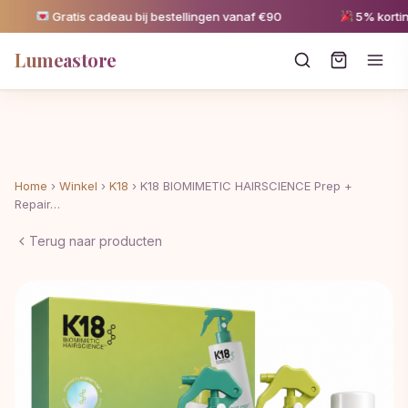
Gratis cadeau bij bestellingen vanaf €90
5% korting v
Lumeastore
Home
›
Winkel
›
K18
›
K18 BIOMIMETIC HAIRSCIENCE Prep +
Repair…
Terug naar producten