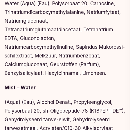
Water (Aqua) (Eau), Polysorbaat 20, Carnosine,
Trinatriumdicarboxymethylalanine, Natriumfytaat,
Natriumgluconaat,
Tetranatriumglutamaatdiacetaat, Tetranatrium
EDTA, Gluconolacton,
Natriumcarboxymethylinuline, Sapindus Mukorossi-
schilextract, Melkzuur, Natriumbenzoaat,
Calciumgluconaat, Geurstoffen (Parfum),
Benzylsalicylaat, Hexylcinnamal, Limoneen.
Mist – Water
(Aqua) (Eau), Alcohol Denat., Propyleenglycol,
Polysorbaat 20, sh-Oligopeptide-78 (K18PEPTIDE™),
Gehydrolyseerd tarwe-eiwit, Gehydrolyseerd
tarwezetmeel, Acrylaten/C10-30 Alkylacrylaat