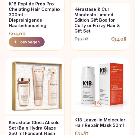
K18 Peptide Prep Pro
Chelating Hair Complex
Kérastase & Curl
300ml -
Manifesto Limited
Diepreinigende
Edition Gift Box for
Haarbehandeling
Curly or Frizzy Hair &
Gift Set
€
64,00
€
54,08
€
59,08
Oorspronkelijke
Huidige
Toevoegen
prijs
prijs
was:
is:
€59,08.
€54,08.
K18 Leave-In Molecular
Kerastase Gloss Absolu
Hair Repair Mask 50ml
Set (Bain Hydra Glaze
€
31,87
250 ml Fondant Flash