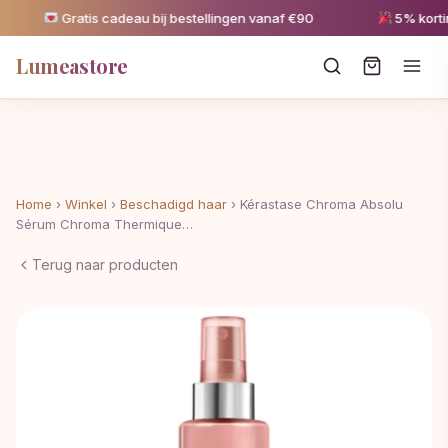
Gratis cadeau bij bestellingen vanaf €90
5% korting 
Lumeastore
Home
›
Winkel
›
Beschadigd haar
›
Kérastase Chroma Absolu
Sérum Chroma Thermique…
Terug naar producten