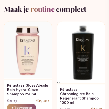
Maak je
routine
compleet
Kérastase Gloss Absolu
Kérastase
Bain Hydra-Glaze
Chronologiste Bain
Shampoo 250ml
Regenerant Shampoo
€
19,00
€
21,23
1000 ml
Oorspronkelijke
Huidige
Toevoegen
€
50,15