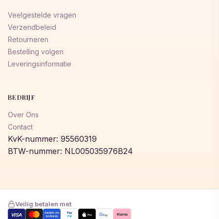
Veelgestelde vragen
Verzendbeleid
Retourneren
Bestelling volgen
Leveringsinformatie
BEDRIJF
Over Ons
Contact
KvK-nummer: 95560319
BTW-nummer: NL005035976B24
Veilig betalen met
AMERICAN
Pay
VISA
G
Klarna
Pay
Pay
EXPRESS
Pal