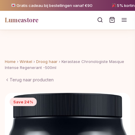
Gratis cadeau bij bestellingen vanaf €90
5% korting 
Lumeastore
Home
›
Winkel
›
Droog haar
›
Kerastase Chronologiste Masque
Intense Regenerant -500ml
Terug naar producten
Save 24%