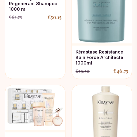
Regenerant Shampoo
1000 ml
€
50,15
€
63,75
Oorspronkelijke
Huidige
prijs
prijs
was:
is:
€63,75.
€50,15.
Kérastase Resistance
Bain Force Architecte
1000ml
€
46,75
€
59,50
Oorspronkelijke
Huidige
prijs
prijs
was:
is:
€59,50.
€46,75.