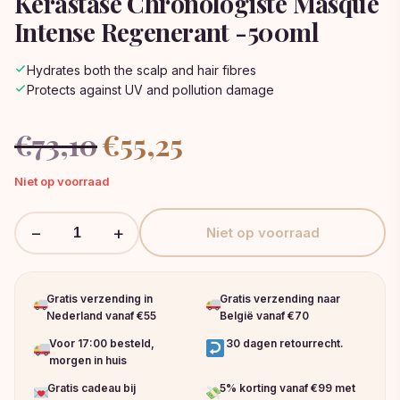
Kerastase Chronologiste Masque
Intense Regenerant -500ml
Hydrates both the scalp and hair fibres
Protects against UV and pollution damage
Oorspronkelijke
Huidige
€
73,10
€
55,25
prijs
prijs
was:
is:
Niet op voorraad
€73,10.
€55,25.
−
+
Niet op voorraad
Gratis verzending in
Gratis verzending naar
Nederland vanaf €55
België vanaf €70
Voor 17:00 besteld,
30 dagen retourrecht.
morgen in huis
Gratis cadeau bij
5% korting vanaf €99 met