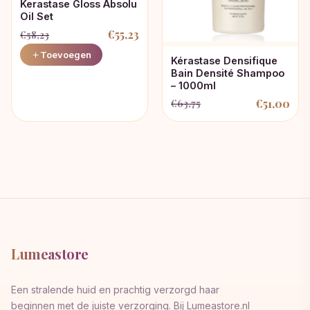
Kerastase Gloss Absolu
Oil Set
€
55,23
€
58,23
Oorspronkelijke
Huidige
Toevoegen
Kérastase Densifique
prijs
prijs
Bain Densité Shampoo
– 1000ml
was:
is:
€
51,00
€
63,75
€58,23.
€55,23.
Oorspronkelijke
Huidige
prijs
prijs
was:
is:
€63,75.
€51,00.
Lumeastore
Een stralende huid en prachtig verzorgd haar
beginnen met de juiste verzorging. Bij Lumeastore.nl