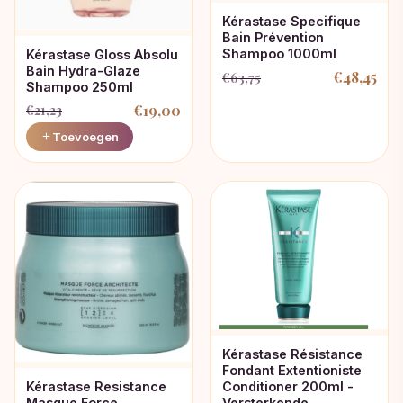
Kérastase Specifique
Bain Prévention
Shampoo 1000ml
Kérastase Gloss Absolu
Bain Hydra-Glaze
€
48,45
€
63,75
Oorspronkelijke
Huidige
Shampoo 250ml
prijs
prijs
€
19,00
€
21,23
was:
is:
Oorspronkelijke
Huidige
Toevoegen
€63,75.
€48,45.
prijs
prijs
was:
is:
€21,23.
€19,00.
Kérastase Résistance
Fondant Extentioniste
Conditioner 200ml -
Kérastase Resistance
Versterkende
Masque Force