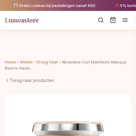
Gratis cadeau bij bestellingen vanaf €90
5% korting 
Lumeastore
Home
›
Winkel
›
Droog haar
›
Kérastase Curl Manifesto Masque
Beurre Haute…
Terug naar producten