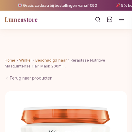
Gratis cadeau bij bestellingen vanaf €90
5% kortin
Lumeastore
Home
›
Winkel
›
Beschadigd haar
›
Kérastase Nutritive
Masquintense Hair Mask 200ml…
Terug naar producten