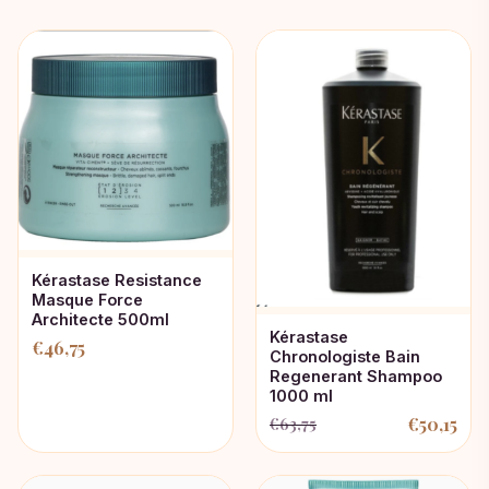
Kérastase Resistance
Masque Force
Architecte 500ml
Kérastase
€
46,75
Chronologiste Bain
Regenerant Shampoo
1000 ml
€
50,15
€
63,75
Oorspronkelijke
Huidige
prijs
prijs