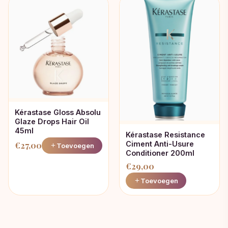
was:
is:
€63,75.
€50,15.
Kérastase Gloss Absolu
Glaze Drops Hair Oil
45ml
Kérastase Resistance
Ciment Anti-Usure
€
27,00
Toevoegen
Conditioner 200ml
€
29,00
Toevoegen