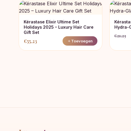
Kérastase Elixir Ultime Set
Kérasta
Holidays 2025 – Luxury Hair Care
Hydra-
Gift Set
€
21,23
Oorspro
Huidige
€
55,23
Toevoegen
prijs
prijs
was:
is:
€21,23.
€19,00.