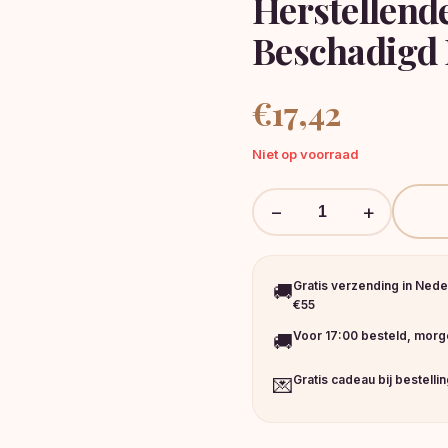
Herstellend
Beschadigd
€
17,42
Niet op voorraad
−
+
Gratis verzending in Nede
🚚
€55
Voor 17:00 besteld, morge
🚚
Gratis cadeau bij bestelli
💌