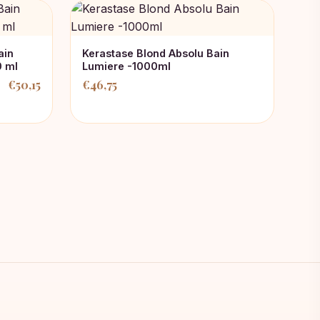
ain
Kerastase Blond Absolu Bain
 ml
Lumiere -1000ml
€
50,15
€
46,75