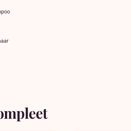
mpoo
haar
ompleet