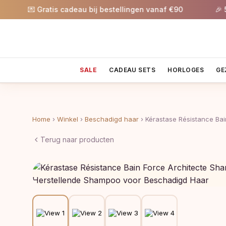
💌 Gratis cadeau bij bestellingen vanaf €90
🎉 5% k
SALE
CADEAU SETS
HORLOGES
GE
Home
›
Winkel
›
Beschadigd haar
›
Kérastase Résistance Ba
Terug naar producten