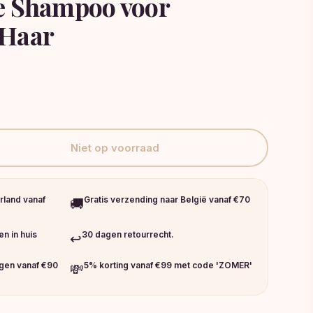
e Shampoo voor
 Haar
Niet op voorraad
rland vanaf
Gratis verzending naar België vanaf €70
🚚
n in huis
30 dagen retourrecht.
↩️
ngen vanaf €90
5% korting vanaf €99 met code 'ZOMER'
💸