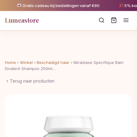
Gratis cadeau bij bestellingen vanaf €90
5% kortin
Lumeastore
Home
›
Winkel
›
Beschadigd haar
›
Kérastase Specifique Bain
Divalent Shampoo 250ml…
Terug naar producten